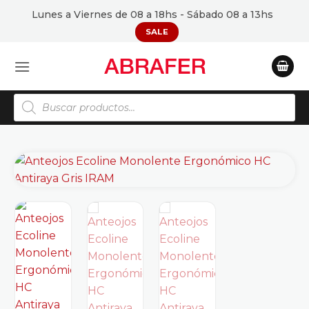
Saltar
Lunes a Viernes de 08 a 18hs - Sábado 08 a 13hs
al
SALE
contenido
Búsqueda
de
productos