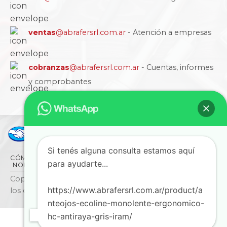
ventas
@abrafersrl.com.ar
- Atención a empresas
cobranzas
@abrafersrl.com.ar
- Cuentas, informes
y comprobantes
Si tenés alguna consulta estamos aquí
CÓMO COMPRAR
CONDICIONES
LA EMPRESA
para ayudarte...
NORMAS IRAM
BLOG
SUCURSALES
CONTACTO
Copyright © 2026 ABRAFER SRL - Todos
https://www.abrafersrl.com.ar/product/a
los derechos reservados
nteojos-ecoline-monolente-ergonomico-
hc-antiraya-gris-iram/