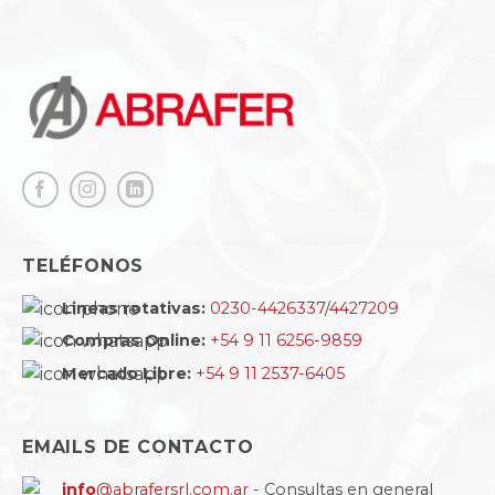
TELÉFONOS
Lineas rotativas:
0230-4426337
/
4427209
Compras Online:
+54 9 11 6256-9859
Mercado Libre:
+54 9 11 2537-6405
EMAILS DE CONTACTO
info
@abrafersrl.com.ar
- Consultas en general