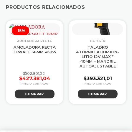
PRODUCTOS RELACIONADOS
-15%
AMOLADORA RECTA
BATERÍA
AMOLADORA RECTA
TALADRO
DEWALT 38MM 450W
ATORNILLADOR ION-
LITIO 12V MAX *
-10MM – MANDRIL
AUTOAJUSTABLE
$
502.801,22
$
427.381,04
$
393.321,01
El
El
precio
precio
COMPRAR
COMPRAR
original
actual
era:
es:
$502.801,22.
$427.381,04.