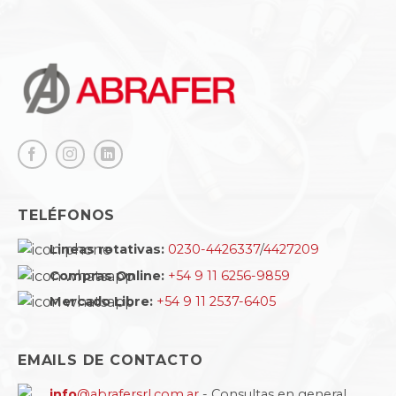
TELÉFONOS
Lineas rotativas:
0230-4426337
/
4427209
Compras Online:
+54 9 11 6256-9859
Mercado Libre:
+54 9 11 2537-6405
EMAILS DE CONTACTO
info
@abrafersrl.com.ar
- Consultas en general