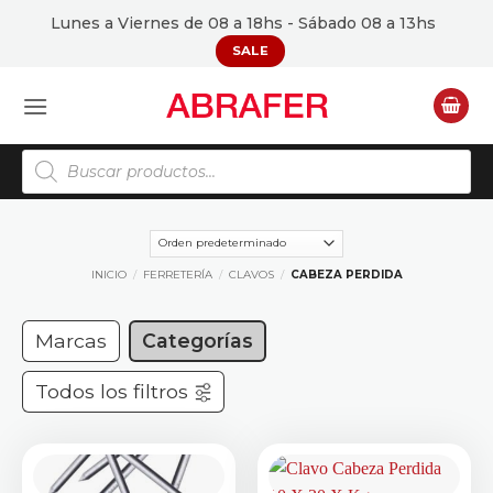
Saltar
Lunes a Viernes de 08 a 18hs - Sábado 08 a 13hs
al
SALE
contenido
Búsqueda
de
productos
INICIO
/
FERRETERÍA
/
CLAVOS
/
CABEZA PERDIDA
Marcas
Categorías
Todos los filtros