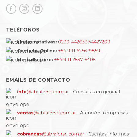
TELÉFONOS
Lineas rotativas:
0230-4426337
/
4427209
Compras Online:
+54 9 11 6256-9859
Mercado Libre:
+54 9 11 2537-6405
EMAILS DE CONTACTO
info
@abrafersrl.com.ar
- Consultas en general
ventas
@abrafersrl.com.ar
- Atención a empresas
cobranzas
@abrafersrl.com.ar
- Cuentas, informes