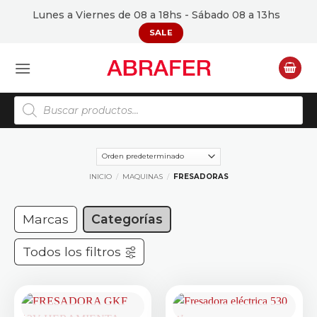
Saltar
Lunes a Viernes de 08 a 18hs - Sábado 08 a 13hs
al
SALE
contenido
Búsqueda
de
productos
INICIO
/
MAQUINAS
/
FRESADORAS
Marcas
Categorías
Todos los filtros