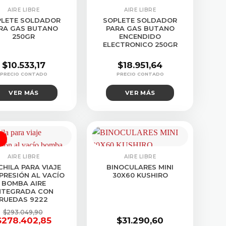
SULTAR STOCK
CONSULTAR STOCK
AIRE LIBRE
AIRE LIBRE
PLETE SOLDADOR
SOPLETE SOLDADOR
RA GAS BUTANO
PARA GAS BUTANO
250GR
ENCENDIDO
ELECTRONICO 250GR
$
10.533,17
$
18.951,64
VER MÁS
VER MÁS
%
AIRE LIBRE
AIRE LIBRE
HILA PARA VIAJE
BINOCULARES MINI
RESIÓN AL VACÍO
30X60 KUSHIRO
BOMBA AIRE
NTEGRADA CON
RUEDAS 9222
$
293.049,90
$
278.402,85
$
31.290,60