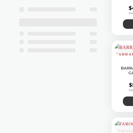
$
BARR
G
$