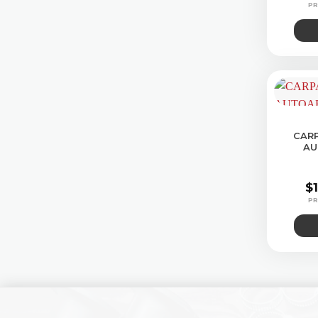
CAR
AU
$