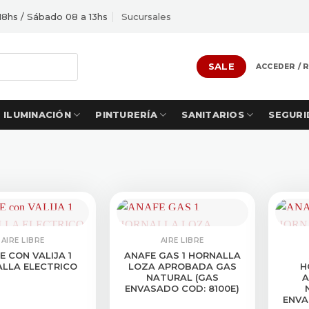
18hs / Sábado 08 a 13hs
Sucursales
SALE
ACCEDER / 
ILUMINACIÓN
PINTURERÍA
SANITARIOS
SEGURI
ULTAR STOCK
CONSULTAR STOCK
CON
AIRE LIBRE
AIRE LIBRE
E CON VALIJA 1
ANAFE GAS 1 HORNALLA
LLA ELECTRICO
LOZA APROBADA GAS
H
NATURAL (GAS
A
ENVASADO COD: 8100E)
ENVA