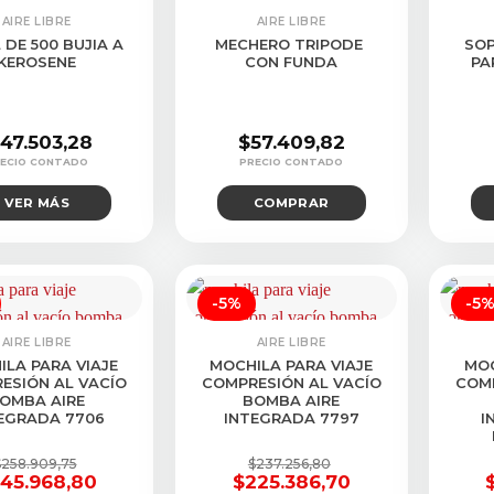
ULTAR STOCK
CON
AIRE LIBRE
AIRE LIBRE
 DE 500 BUJIA A
MECHERO TRIPODE
SO
KEROSENE
CON FUNDA
PA
147.503,28
$
57.409,82
VER MÁS
COMPRAR
-5%
-5
AIRE LIBRE
AIRE LIBRE
ILA PARA VIAJE
MOCHILA PARA VIAJE
MOC
ESIÓN AL VACÍO
COMPRESIÓN AL VACÍO
COMP
OMBA AIRE
BOMBA AIRE
EGRADA 7706
INTEGRADA 7797
I
$
258.909,75
$
237.256,80
45.968,80
$
225.386,70