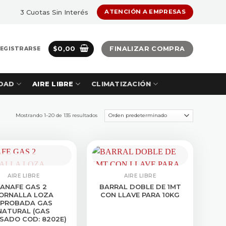
3 Cuotas Sin Interés
ATENCIÓN A EMPRESAS
$
0,00
FINALIZAR COMPRA
REGISTRARSE
DAD
AIRE LIBRE
CLIMATIZACIÓN
Mostrando 1–20 de 135 resultados
SULTAR STOCK
AIRE LIBRE
AIRE LIBRE
ANAFE GAS 2
BARRAL DOBLE DE 1MT
ORNALLA LOZA
CON LLAVE PARA 10KG
PROBADA GAS
NATURAL (GAS
SADO COD: 8202E)