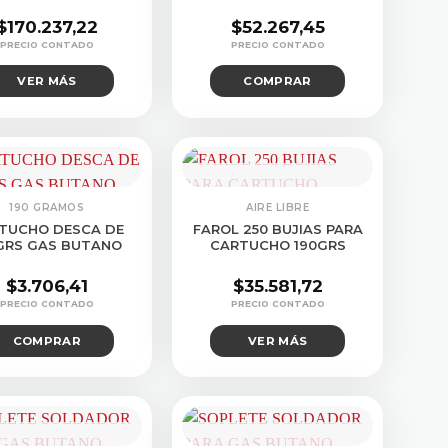
$
170.237,22
$
52.267,45
VER MÁS
COMPRAR
CONSULTAR STOCK
190 GRAMOS
AIRE LIBRE
TUCHO DESCA DE
FAROL 250 BUJIAS PARA
GRS GAS BUTANO
CARTUCHO 190GRS
$
3.706,41
$
35.581,72
COMPRAR
VER MÁS