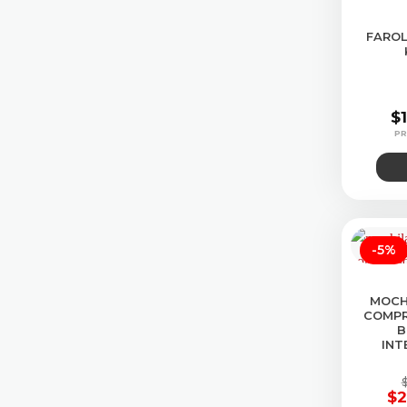
CONS
FAROL
$
-5%
MOCH
COMPR
B
INT
$
2