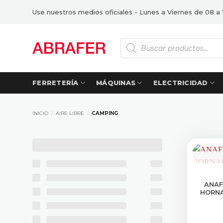
Saltar
Use nuestros medios oficiales - Lunes a Viernes de 08 a 
al
contenido
Búsqueda
de
productos
FERRETERÍA
MÁQUINAS
ELECTRICIDAD
INICIO
/
AIRE LIBRE
/
CAMPING
CONS
ANAF
HORNA