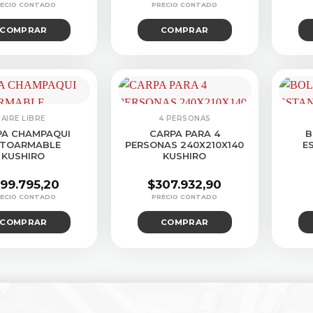
El
El
El
El
precio
precio
precio
precio
COMPRAR
COMPRAR
original
actual
original
actual
era:
es:
era:
es:
$258.909,75.
$245.968,80.
$237.256,80.
$225.386,70.
AIRE LIBRE
4 PERSONAS
PA CHAMPAQUI
CARPA PARA 4
B
TOARMABLE
PERSONAS 240X210X140
E
KUSHIRO
KUSHIRO
199.795,20
$
307.932,90
COMPRAR
COMPRAR