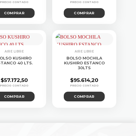
El
El
precio
precio
COMPRAR
COMPRAR
original
actual
era:
es:
$293.049,90.
$278.402,85.
AIRE LIBRE
AIRE LIBRE
OLSO KUSHIRO
BOLSO MOCHILA
STANCO 40 LTS.
KUSHIRO ESTANCO
30LTS
$
57.172,50
$
95.614,20
COMPRAR
COMPRAR