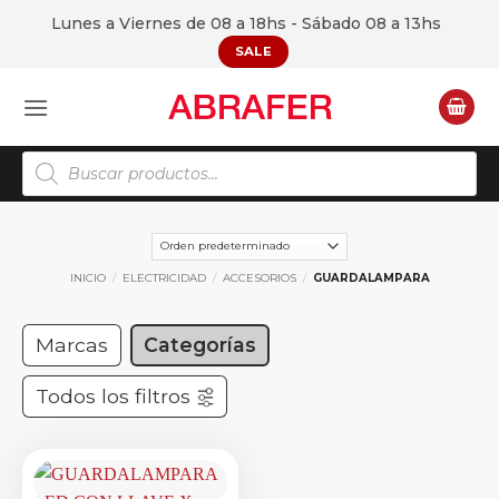
Saltar
Lunes a Viernes de 08 a 18hs - Sábado 08 a 13hs
al
SALE
contenido
Búsqueda
de
productos
INICIO
/
ELECTRICIDAD
/
ACCESORIOS
/
GUARDALAMPARA
Marcas
Categorías
Todos los filtros