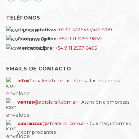
TELÉFONOS
Lineas rotativas:
0230-4426337
/
4427209
Compras Online:
+54 9 11 6256-9859
Mercado Libre:
+54 9 11 2537-6405
EMAILS DE CONTACTO
info
@abrafersrl.com.ar
- Consultas en general
ventas
@abrafersrl.com.ar
- Atención a empresas
cobranzas
@abrafersrl.com.ar
- Cuentas, informes
y comprobantes