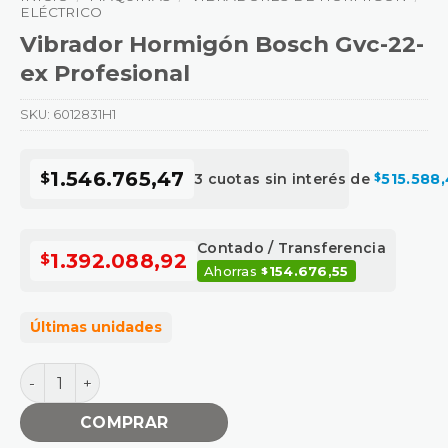
ELÉCTRICO
Vibrador Hormigón Bosch Gvc-22-
ex Profesional
SKU:
6012831H1
1.546.765,47
$
3 cuotas sin interés de
515.588
$
Contado / Transferencia
1.392.088,92
$
Ahorras
154.676,55
$
Últimas unidades
Vibrador Hormigón Bosch Gvc-22-ex Profesional canti
COMPRAR