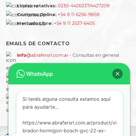
Lineas rotativas:
0230-4426337
/
4427209
Compras Online:
+54 9 11 6256-9859
Mercado Libre:
+54 9 11 2537-6405
EMAILS DE CONTACTO
info
@abrafersrl.com.ar
- Consultas en general
ventas
@abrafersrl.com.ar
- Atención a empresas
cobranzas
@abrafersrl.com.ar
- Cuentas, informes
Si tenés alguna consulta estamos aquí
y comprobantes
para ayudarte...
https://www.abrafersrl.com.ar/product/vi
brador-hormigon-bosch-gvc-22-ex-