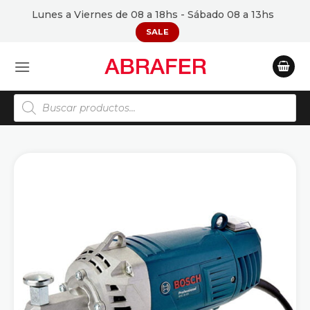
Saltar
Lunes a Viernes de 08 a 18hs - Sábado 08 a 13hs
al
SALE
contenido
Búsqueda
de
productos