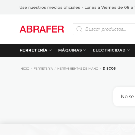
Saltar
Use nuestros medios oficiales - Lunes a Viernes de 08 a 
al
contenido
Búsqueda
de
productos
FERRETERÍA
MÁQUINAS
ELECTRICIDAD
INICIO
/
FERRETERÍA
/
HERRAMIENTAS DE MANO
/
DISCOS
No se