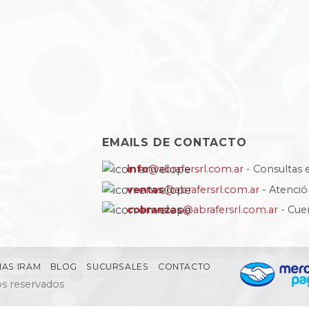
EMAILS DE CONTACTO
info
@abrafersrl.com.ar
- Consultas 
ventas
@abrafersrl.com.ar
- Atenci
cobranzas
@abrafersrl.com.ar
- Cue
AS IRAM
BLOG
SUCURSALES
CONTACTO
s reservados