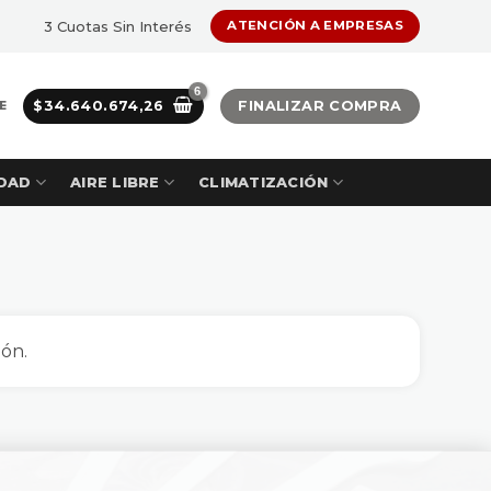
3 Cuotas Sin Interés
ATENCIÓN A EMPRESAS
$
34.640.674,26
FINALIZAR COMPRA
E
DAD
AIRE LIBRE
CLIMATIZACIÓN
ón.