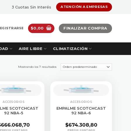
3 Cuotas Sin Interés
ATENCIÓN A EMPRESAS
$
0,00
FINALIZAR COMPRA
REGISTRARSE
DAD
AIRE LIBRE
CLIMATIZACIÓN
Mostrando los 7 resultados
SULTAR STOCK
CONSULTAR STOCK
ACCESORIOS
ACCESORIOS
LME SCOTCHCAST
EMPALME SCOTCHCAST
92 NBA-5
92 NBA-6
$
666.068,70
$
674.308,80