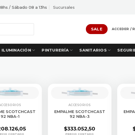
18hs / Sábado 08 a 13hs
Sucursales
SALE
ACCEDER / 
ILUMINACIÓN
PINTURERÍA
SANITARIOS
SEGURI
ULTAR STOCK
CONSULTAR STOCK
CON
ACCESORIOS
ACCESORIOS
ME SCOTCHCAST
EMPALME SCOTCHCAST
EMPA
92 NBA-1
92 NBA-3
208.126,05
$
333.052,50