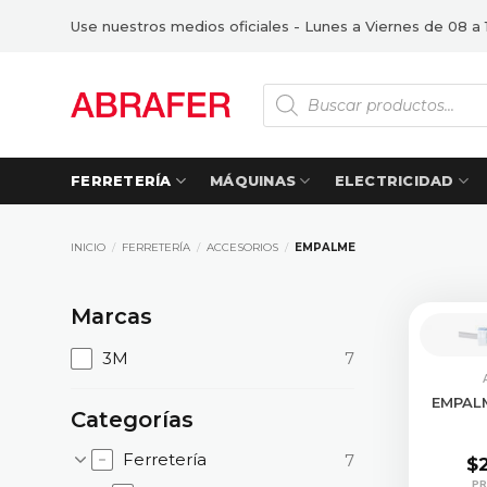
Saltar
Use nuestros medios oficiales - Lunes a Viernes de 08 a 
al
contenido
Búsqueda
de
productos
FERRETERÍA
MÁQUINAS
ELECTRICIDAD
INICIO
/
FERRETERÍA
/
ACCESORIOS
/
EMPALME
Marcas
3M
7
CONS
EMPAL
Categorías
Ferretería
7
$