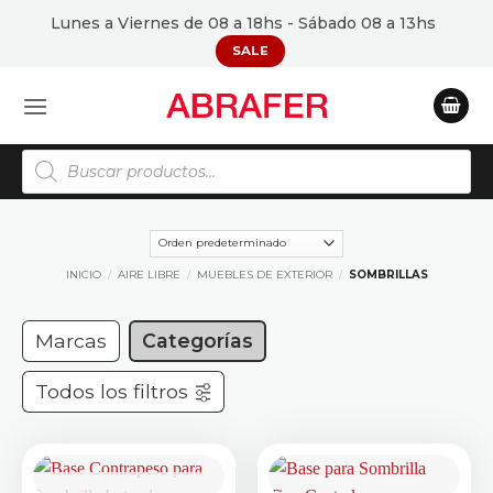
Saltar
Lunes a Viernes de 08 a 18hs - Sábado 08 a 13hs
al
SALE
contenido
Búsqueda
de
productos
INICIO
/
AIRE LIBRE
/
MUEBLES DE EXTERIOR
/
SOMBRILLAS
Marcas
Categorías
Todos los filtros