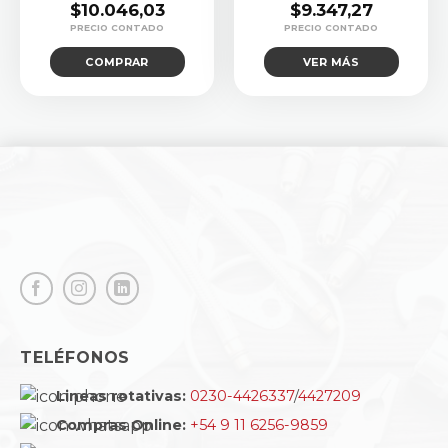
$
10.046,03
$
9.347,27
COMPRAR
VER MÁS
TELÉFONOS
Lineas rotativas:
0230-4426337
/
4427209
Compras Online:
+54 9 11 6256-9859