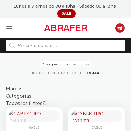
Saltar
Lunes a Viernes de 08 a 18hs - Sábado 08 a 13hs
al
SALE
contenido
Búsqueda
de
productos
INICIO
/
ELECTRICIDAD
/
CABLE
/
TALLER
Marcas
Categorías
Todos los filtros
CONSULTAR STOCK
CABLE
CABLE