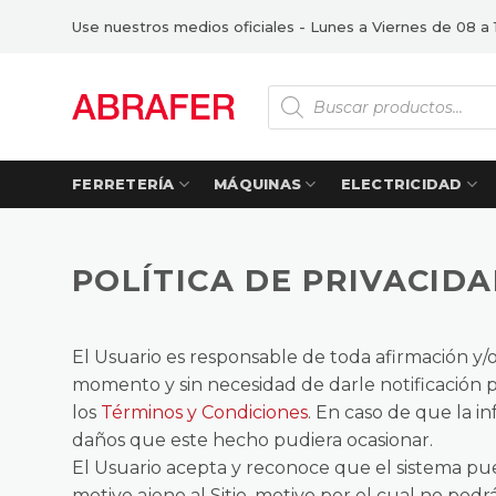
Saltar
Use nuestros medios oficiales - Lunes a Viernes de 08 a 
al
contenido
Búsqueda
de
productos
FERRETERÍA
MÁQUINAS
ELECTRICIDAD
POLÍTICA DE PRIVACID
El Usuario es responsable de toda afirmación y/
momento y sin necesidad de darle notificación pr
los
Términos y Condiciones
. En caso de que la i
daños que este hecho pudiera ocasionar.
El Usuario acepta y reconoce que el sistema pued
motivo ajeno al Sitio, motivo por el cual no pod