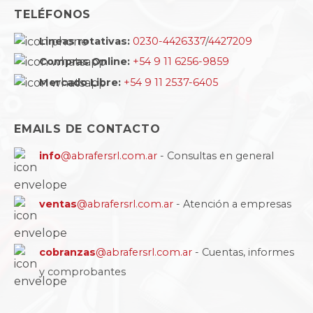
TELÉFONOS
Lineas rotativas:
0230-4426337
/
4427209
Compras Online:
+54 9 11 6256-9859
Mercado Libre:
+54 9 11 2537-6405
EMAILS DE CONTACTO
info
@abrafersrl.com.ar
- Consultas en general
ventas
@abrafersrl.com.ar
- Atención a empresas
cobranzas
@abrafersrl.com.ar
- Cuentas, informes
y comprobantes