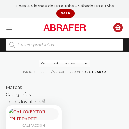
Saltar
Lunes a Viernes de 08 a 18hs - Sábado 08 a 13hs
al
SALE
contenido
Búsqueda
de
productos
INICIO
/
FERRETERÍA
/
CALEFACCION
/
SPLIT PARED
Marcas
Categorías
Todos los filtros
CALEFACCION