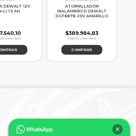
A DEWALT 12V
ATORNILLADOR
-LI 1.5 AH
INALÁMBRICO DEWALT
B
DCF887B 20V AMARILLO
7.540,10
$
389.984,83
OMPRAR
COMPRAR