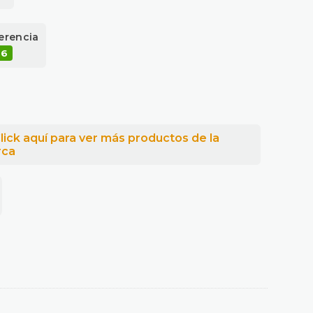
erencia
56