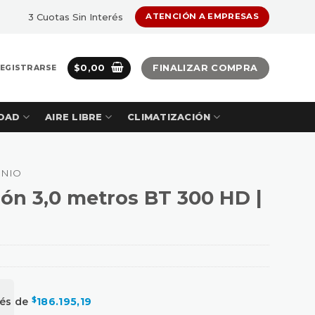
3 Cuotas Sin Interés
ATENCIÓN A EMPRESAS
$
0,00
FINALIZAR COMPRA
REGISTRARSE
DAD
AIRE LIBRE
CLIMATIZACIÓN
INIO
ión 3,0 metros BT 300 HD |
rés de
$
186.195,19