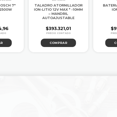
OSCH 7″
TALADRO ATORNILLADOR
BATERI
 2500W
ION-LITIO 12V MAX * -10MM
ION
– MANDRIL
AUTOAJUSTABLE
4,96
$
393.321,01
$
9
AR
COMPRAR
C