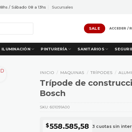
18hs / Sábado 08 a 13hs
Sucursales
SALE
ACCEDER / 
ILUMINACIÓN
PINTURERÍA
SANITARIOS
SEGURI
INICIO
/
MAQUINAS
/
TRÍPODES
/
ALUM
Trípode de construcc
Bosch
SKU:
601091A00
558.585,58
$
3 cuotas sin inte