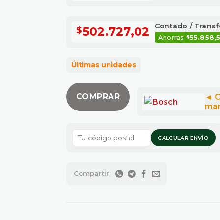
Contado / Transf
502.727,02
$
Ahorras
55.858,
$
Últimas unidades
COMPRAR
CALCULAR ENVÍO