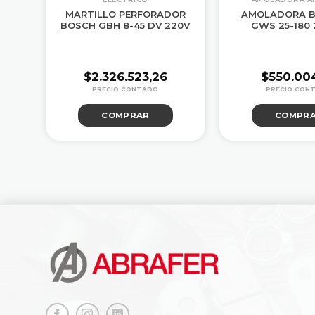
A
MARTILLO PERFORADOR
AMOLADORA B
W
BOSCH GBH 8-45 DV 220V
GWS 25-180
$
2.326.523,26
$
550.00
COMPRAR
COMPR
1,22.
1,04.