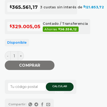
$
365.561,17
3 cuotas sin interés de
$
121.853,72
Contado / Transferencia
$
329.005,05
Ahorras
36.556,12
$
Disponible
SOLDADORA ESAB HANDYARC 142I cantidad
COMPRAR
CALCULAR
ENVÍO