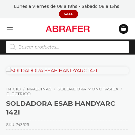
Saltar
Lunes a Viernes de 08 a 18hs - Sábado 08 a 13hs
al
SALE
contenido
Búsqueda
de
productos
INICIO
/
MAQUINAS
/
SOLDADORA MONOFASICA
/
ELÉCTRICO
SOLDADORA ESAB HANDYARC
142I
SKU:
743525