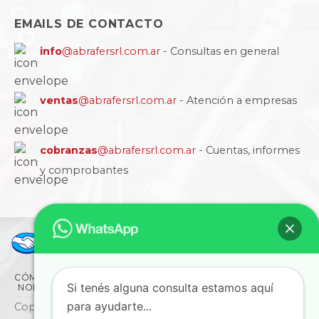
EMAILS DE CONTACTO
info
@abrafersrl.com.ar
- Consultas en general
ventas
@abrafersrl.com.ar
- Atención a empresas
cobranzas
@abrafersrl.com.ar
- Cuentas, informes
y comprobantes
CÓMO COMPRAR
CONDICIONES
LA EMPRESA
Si tenés alguna consulta estamos aquí
NORMAS IRAM
BLOG
SUCURSALES
CONTACTO
para ayudarte...
Copyright © 2026 ABRAFER SRL - Todos