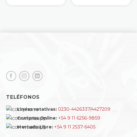
8.
.
TELÉFONOS
Lineas rotativas:
0230-4426337
/
4427209
Compras Online:
+54 9 11 6256-9859
Mercado Libre:
+54 9 11 2537-6405