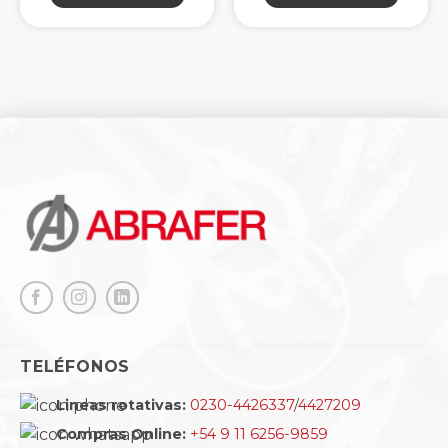
8.
.
TELÉFONOS
Lineas rotativas:
0230-4426337
/
4427209
Compras Online:
+54 9 11 6256-9859