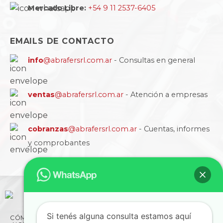
Mercado Libre:
+54 9 11 2537-6405
EMAILS DE CONTACTO
info
@abrafersrl.com.ar
- Consultas en general
ventas
@abrafersrl.com.ar
- Atención a empresas
cobranzas
@abrafersrl.com.ar
- Cuentas, informes
y comprobantes
Si tenés alguna consulta estamos aquí
CÓMO COMPRAR
CONDICIONES
LA EMPRESA