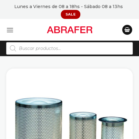
Saltar
Lunes a Viernes de 08 a 18hs - Sábado 08 a 13hs
al
SALE
contenido
Búsqueda
de
productos