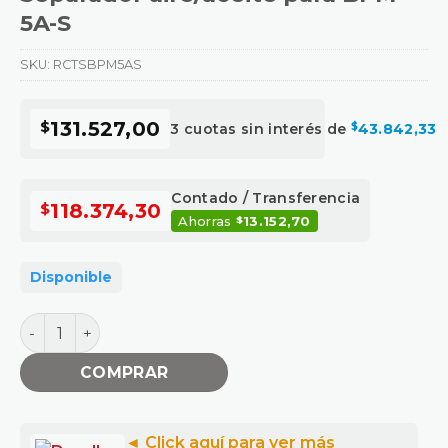
5A-S
SKU:
RCTSBPM5AS
$
131.527,00
3 cuotas sin interés de
$
43.842,33
Contado / Transferencia
$
118.374,30
Ahorras
13.152,70
$
Disponible
Separador aire/aceite para BPM-5A-S cantidad
COMPRAR