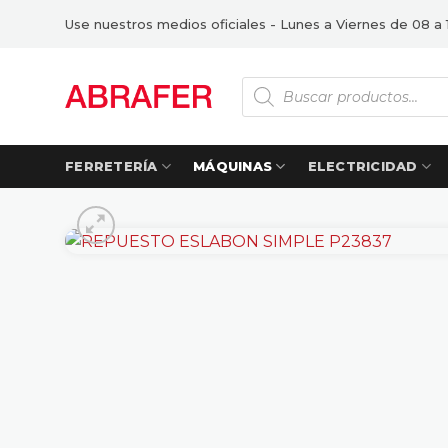
Saltar
Use nuestros medios oficiales - Lunes a Viernes de 08 a 
al
contenido
Búsqueda
de
productos
FERRETERÍA
MÁQUINAS
ELECTRICIDAD