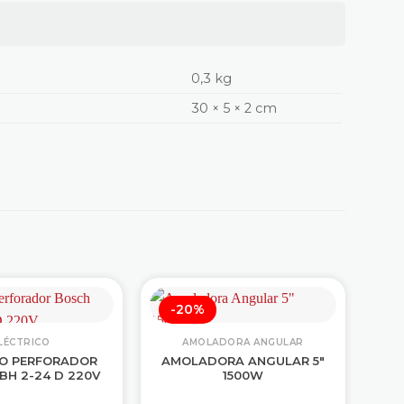
0,3 kg
30 × 5 × 2 cm
-20%
LÉCTRICO
AMOLADORA ANGULAR
LO PERFORADOR
AMOLADORA ANGULAR 5″
M
BH 2-24 D 220V
1500W