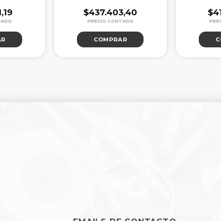
,19
$
437.403,40
$
4
AR
COMPRAR
C