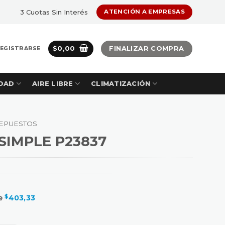
3 Cuotas Sin Interés
ATENCIÓN A EMPRESAS
$
0,00
FINALIZAR COMPRA
REGISTRARSE
DAD
AIRE LIBRE
CLIMATIZACIÓN
EPUESTOS
SIMPLE P23837
de
$
403,33