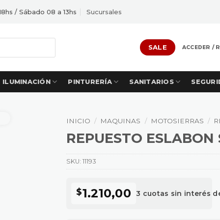
18hs / Sábado 08 a 13hs
Sucursales
SALE
ACCEDER / 
ILUMINACIÓN
PINTURERÍA
SANITARIOS
SEGURI
INICIO
/
MAQUINAS
/
MOTOSIERRAS
/
R
REPUESTO ESLABON 
SKU:
11193
1.210,00
$
3 cuotas sin interés 