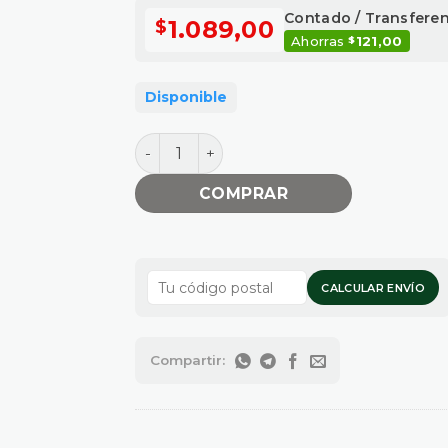
Contado / Transfere
1.089,00
$
Ahorras
121,00
$
Disponible
REPUESTO ESLABON SIMPLE P23837 can
COMPRAR
CALCULAR ENVÍO