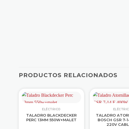
PRODUCTOS RELACIONADOS
ELÉCTRICO
ELÉCTRI
ALT
TALADRO BLACKDECKER
TALADRO ATOR
PERC 13MM 550W+MALET
BOSCH GSR 7-1
220V CABL