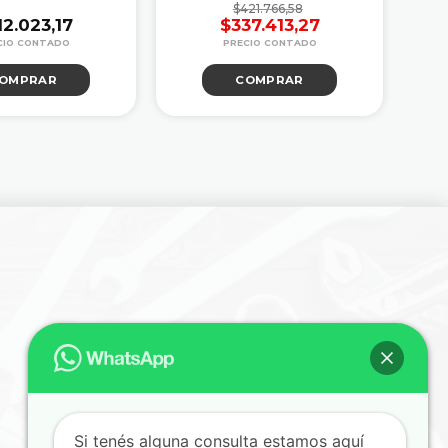
$
421.766,58
12.023,17
$
337.413,27
El
El
precio
precio
OMPRAR
COMPRAR
original
actual
era:
es:
$421.766,58.
$337.413,27.
Si tenés alguna consulta estamos aquí