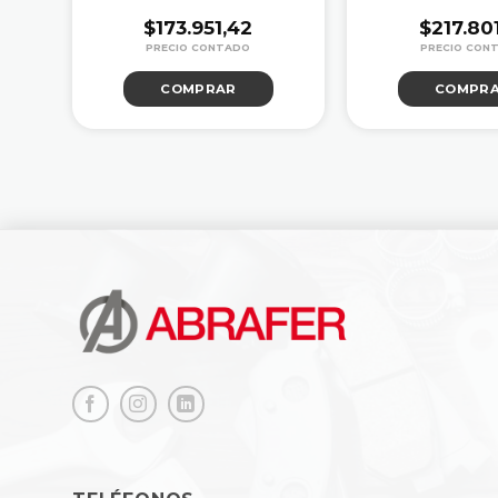
$
173.951,42
$
217.801
COMPRAR
COMPR
04,44.
3,55.