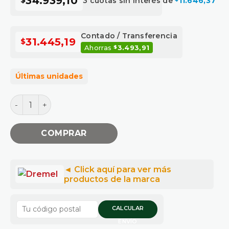
34.939,10
3 cuotas sin interés de
11.646,37
Contado / Transferencia
31.445,19
$
Ahorras
3.493,91
$
Últimas unidades
Kit Para Corte Azulejo 566 Dremel cantidad
COMPRAR
CALCULAR
ENVÍO