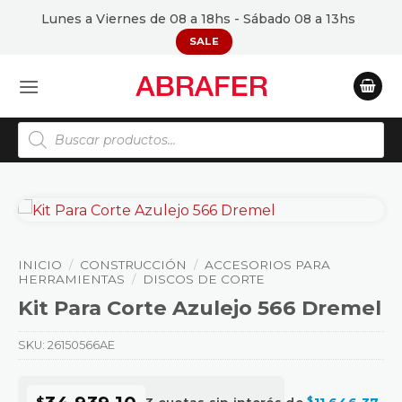
Saltar
Lunes a Viernes de 08 a 18hs - Sábado 08 a 13hs
al
SALE
contenido
Búsqueda
de
productos
INICIO
/
CONSTRUCCIÓN
/
ACCESORIOS PARA
HERRAMIENTAS
/
DISCOS DE CORTE
Kit Para Corte Azulejo 566 Dremel
SKU:
26150566AE
$
$