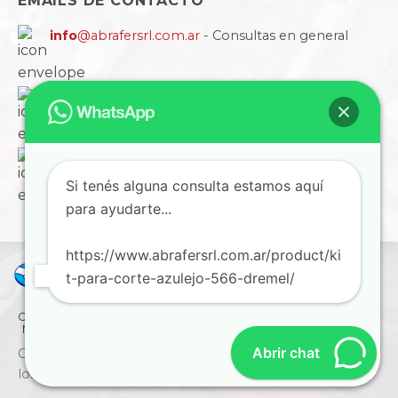
EMAILS DE CONTACTO
info
@abrafersrl.com.ar
- Consultas en general
ventas
@abrafersrl.com.ar
- Atención a empresas
cobranzas
@abrafersrl.com.ar
- Cuentas, informes
y comprobantes
Si tenés alguna consulta estamos aquí
para ayudarte...
https://www.abrafersrl.com.ar/product/ki
t-para-corte-azulejo-566-dremel/
CÓMO COMPRAR
CONDICIONES
LA EMPRESA
NORMAS IRAM
BLOG
SUCURSALES
CONTACTO
Abrir chat
Copyright © 2026 ABRAFER SRL - Todos
los derechos reservados