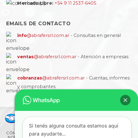
Mercado Libre:
+54 9 11 2537-6405
EMAILS DE CONTACTO
info
@abrafersrl.com.ar
- Consultas en general
ventas
@abrafersrl.com.ar
- Atención a empresas
cobranzas
@abrafersrl.com.ar
- Cuentas, informes
y comprobantes
Si tenés alguna consulta estamos aquí
para ayudarte...
CÓMO COMPRAR
CONDICIONES
LA EMPRESA
NORMAS IRAM
BLOG
SUCURSALES
CONTACTO