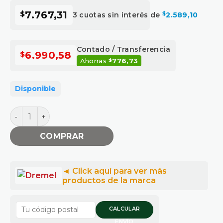
$
7.767,31
3 cuotas sin interés de
$
2.589,10
Contado / Transferencia
$
6.990,58
Ahorras
776,73
$
Disponible
Disco Corte De Metales 1-1/4 Dremel cantidad
COMPRAR
CALCULAR
ENVÍO