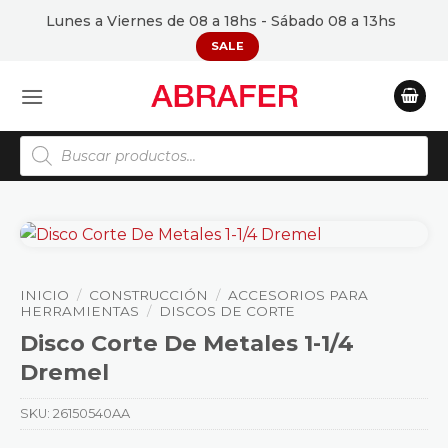
Saltar
Lunes a Viernes de 08 a 18hs - Sábado 08 a 13hs
al
SALE
contenido
Búsqueda
de
productos
INICIO
/
CONSTRUCCIÓN
/
ACCESORIOS PARA
HERRAMIENTAS
/
DISCOS DE CORTE
Disco Corte De Metales 1-1/4
Dremel
SKU:
26150540AA