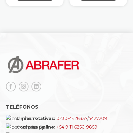
TELÉFONOS
Lineas rotativas:
0230-4426337
/
4427209
Compras Online:
+54 9 11 6256-9859