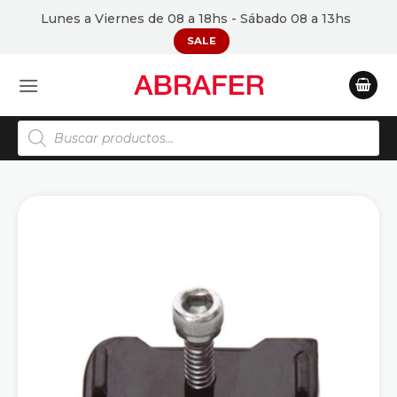
Saltar
Lunes a Viernes de 08 a 18hs - Sábado 08 a 13hs
al
SALE
contenido
Búsqueda
de
productos