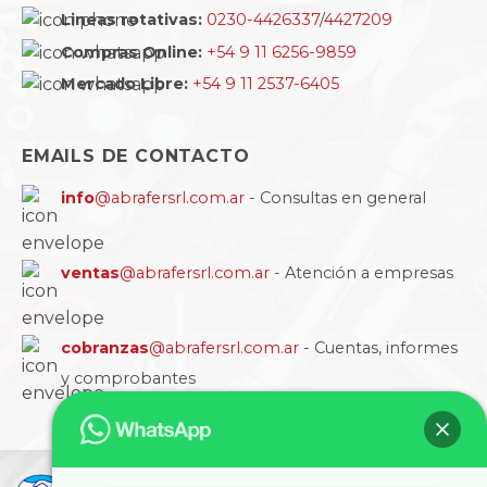
Lineas rotativas:
0230-4426337
/
4427209
Compras Online:
+54 9 11 6256-9859
Mercado Libre:
+54 9 11 2537-6405
EMAILS DE CONTACTO
info
@abrafersrl.com.ar
- Consultas en general
ventas
@abrafersrl.com.ar
- Atención a empresas
cobranzas
@abrafersrl.com.ar
- Cuentas, informes
y comprobantes