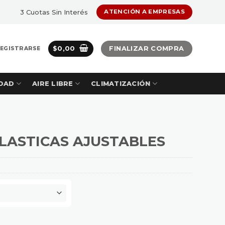
3 Cuotas Sin Interés
ATENCIÓN A EMPRESAS
$
0,00
FINALIZAR COMPRA
REGISTRARSE
DAD
AIRE LIBRE
CLIMATIZACIÓN
LASTICAS AJUSTABLES
LES cantidad