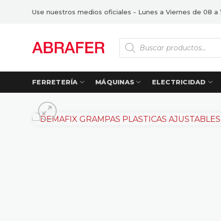
Saltar
Use nuestros medios oficiales - Lunes a Viernes de 08 a 
al
contenido
Búsqueda
de
productos
FERRETERÍA
MÁQUINAS
ELECTRICIDAD