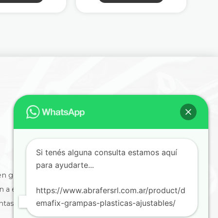
era:
es:
$145.668,40.
$101.967,89.
Si tenés alguna consulta estamos aquí
para ayudarte...
en general
ón a empresas
https://www.abrafersrl.com.ar/product/d
emafix-grampas-plasticas-ajustables/
ntas, informes y comprobantes