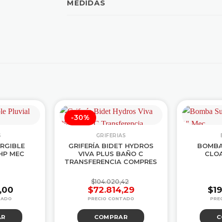
MEDIDAS
-30%
S
GRIFERIAS
RGIBLE
GRIFERÍA BIDET HYDROS
BOMBA
3HP MEC
VIVA PLUS BAÑO C
CLOA
TRANSFERENCIA COMPRES
$
104.020,42
4,00
$
72.814,29
$
1
El
El
precio
precio
AR
COMPRAR
C
original
actual