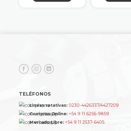
TELÉFONOS
Lineas rotativas:
0230-4426337
/
4427209
Compras Online:
+54 9 11 6256-9859
Mercado Libre:
+54 9 11 2537-6405