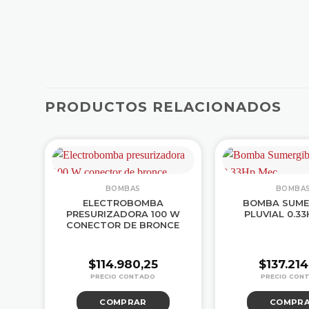
PRODUCTOS RELACIONADOS
BOMBAS
BOMBA
E
ELECTROBOMBA
BOMBA SUME
PRESURIZADORA 100 W
PLUVIAL 0.3
CONECTOR DE BRONCE
$
114.980,25
$
137.21
COMPRAR
COMPR