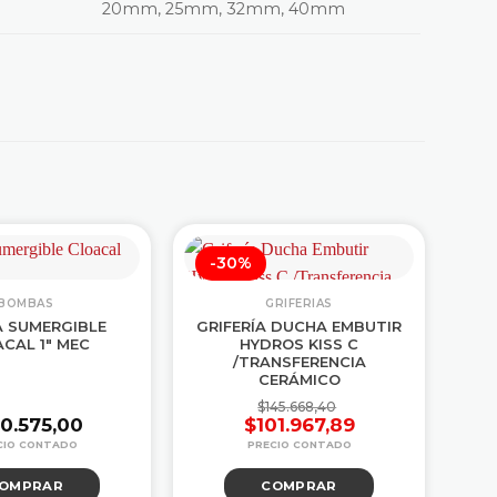
20mm, 25mm, 32mm, 40mm
-30%
BOMBAS
GRIFERIAS
 SUMERGIBLE
GRIFERÍA DUCHA EMBUTIR
CAL 1″ MEC
HYDROS KISS C
EL
/TRANSFERENCIA
60
CERÁMICO
$
145.668,40
90.575,00
$
101.967,89
El
El
precio
precio
OMPRAR
COMPRAR
original
actual