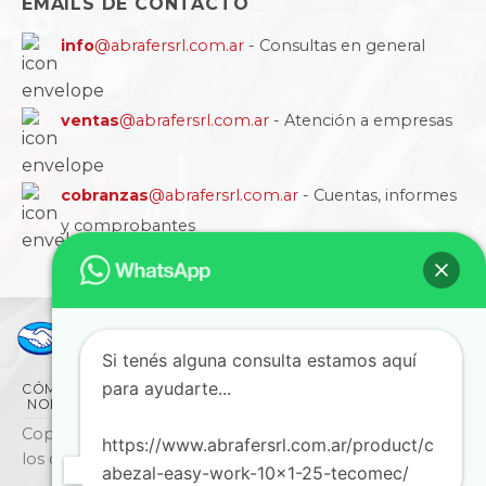
EMAILS DE CONTACTO
info
@abrafersrl.com.ar
- Consultas en general
ventas
@abrafersrl.com.ar
- Atención a empresas
cobranzas
@abrafersrl.com.ar
- Cuentas, informes
y comprobantes
Si tenés alguna consulta estamos aquí
para ayudarte...
CÓMO COMPRAR
CONDICIONES
LA EMPRESA
NORMAS IRAM
BLOG
SUCURSALES
CONTACTO
Copyright © 2026 ABRAFER SRL - Todos
https://www.abrafersrl.com.ar/product/c
los derechos reservados
abezal-easy-work-10x1-25-tecomec/