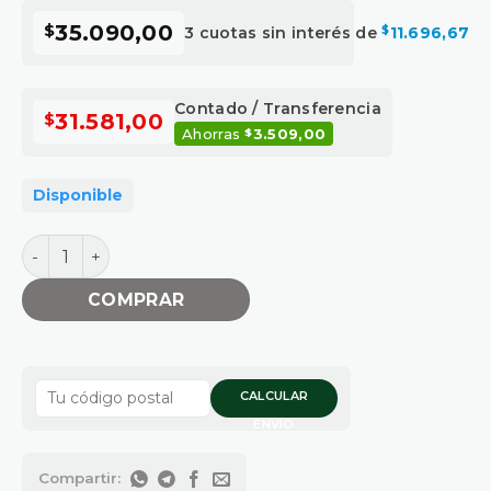
$
35.090,00
3 cuotas sin interés de
$
11.696,67
Contado / Transferencia
$
31.581,00
Ahorras
3.509,00
$
Disponible
CABEZAL EASY WORK 10X1.25 TECOMEC cantidad
COMPRAR
CALCULAR
ENVÍO