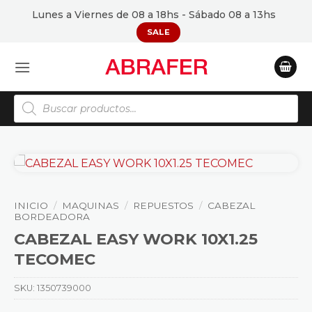
Saltar
Lunes a Viernes de 08 a 18hs - Sábado 08 a 13hs
al
SALE
contenido
Búsqueda
de
productos
INICIO
/
MAQUINAS
/
REPUESTOS
/
CABEZAL
BORDEADORA
CABEZAL EASY WORK 10X1.25
TECOMEC
SKU:
1350739000