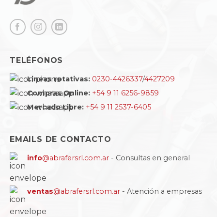
TELÉFONOS
Lineas rotativas:
0230-4426337
/
4427209
Compras Online:
+54 9 11 6256-9859
Mercado Libre:
+54 9 11 2537-6405
EMAILS DE CONTACTO
info
@abrafersrl.com.ar
- Consultas en general
ventas
@abrafersrl.com.ar
- Atención a empresas