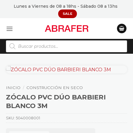
Saltar
Lunes a Viernes de 08 a 18hs - Sábado 08 a 13hs
al
SALE
contenido
Búsqueda
de
productos
INICIO
/
CONSTRUCCIÓN EN SECO
ZÓCALO PVC DÚO BARBIERI
BLANCO 3M
SKU:
5040008001