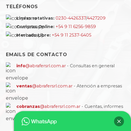
TELÉFONOS
Lineas rotativas:
0230-4426337
/
4427209
Compras Online:
+54 9 11 6256-9859
Mercado Libre:
+54 9 11 2537-6405
EMAILS DE CONTACTO
info
@abrafersrl.com.ar
- Consultas en general
ventas
@abrafersrl.com.ar
- Atención a empresas
cobranzas
@abrafersrl.com.ar
- Cuentas, informes
y comprobantes