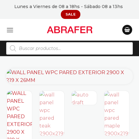
Saltar
Lunes a Viernes de 08 a 18hs - Sábado 08 a 13hs
al
SALE
contenido
Búsqueda
de
productos