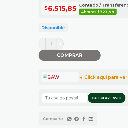
Contado / Transferen
6.515,85
$
Ahorras
723,98
$
Disponible
TUBO LED T8 24W FRIA 155CM 1PUN can
COMPRAR
CALCULAR ENVÍO