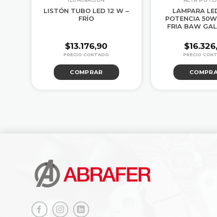
ILUMINACION
ALTA POTE
0W
LISTÓN TUBO LED 12 W –
LAMPARA LE
FRÍO
POTENCIA 50W
FRIA BAW GA
$
13.176,90
$
16.326
COMPRAR
COMPR