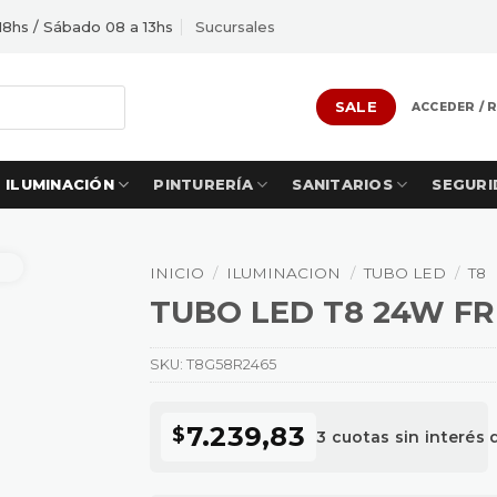
18hs / Sábado 08 a 13hs
Sucursales
SALE
ACCEDER / 
ILUMINACIÓN
PINTURERÍA
SANITARIOS
SEGURI
INICIO
/
ILUMINACION
/
TUBO LED
/
T8
TUBO LED T8 24W FR
SKU:
T8G58R2465
7.239,83
$
3 cuotas sin interés