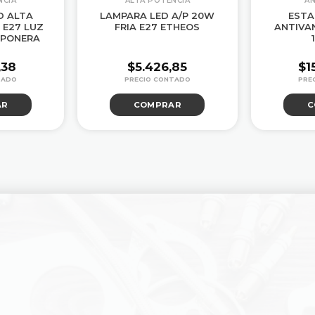
NCIA
ALTA POTENCIA
A
D ALTA
LAMPARA LED A/P 20W
ESTA
 E27 LUZ
FRIA E27 ETHEOS
ANTIVA
LPONERA
,38
$
5.426,85
$
1
AR
COMPRAR
C