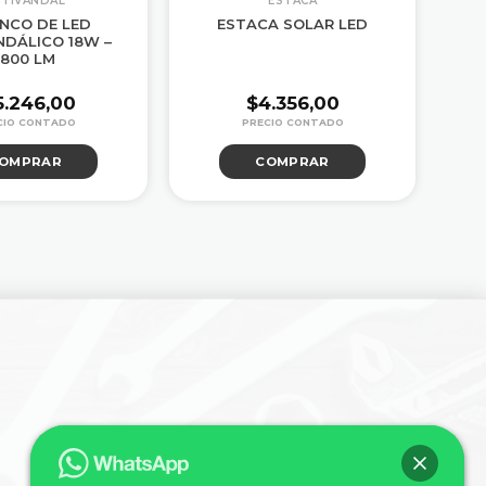
NTIVANDAL
ESTACA
NCO DE LED
ESTACA SOLAR LED
L
NDÁLICO 18W –
1800 LM
5.246,00
$
4.356,00
OMPRAR
COMPRAR