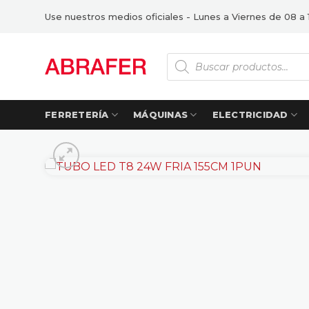
Saltar
Use nuestros medios oficiales - Lunes a Viernes de 08 a 
al
contenido
Búsqueda
de
productos
FERRETERÍA
MÁQUINAS
ELECTRICIDAD