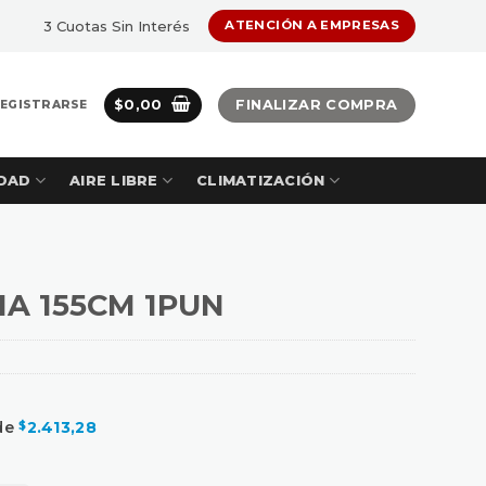
3 Cuotas Sin Interés
ATENCIÓN A EMPRESAS
$
0,00
FINALIZAR COMPRA
REGISTRARSE
DAD
AIRE LIBRE
CLIMATIZACIÓN
IA 155CM 1PUN
 de
2.413,28
$