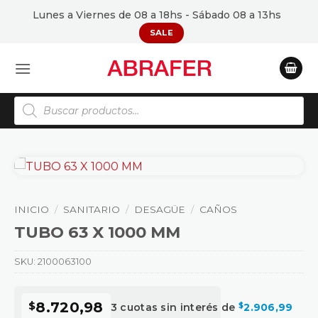
Saltar
Lunes a Viernes de 08 a 18hs - Sábado 08 a 13hs
al
SALE
contenido
Búsqueda
de
productos
INICIO
/
SANITARIO
/
DESAGÜE
/
CAÑOS
TUBO 63 X 1000 MM
SKU:
2100063100
$
8.720,98
3 cuotas sin interés de
$
2.906,99