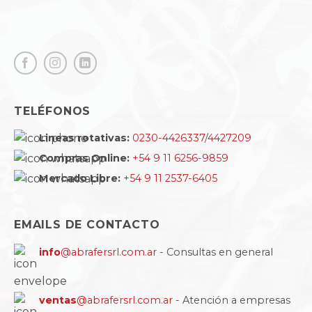
TELÉFONOS
Lineas rotativas:
0230-4426337
/
4427209
Compras Online:
+54 9 11 6256-9859
Mercado Libre:
+54 9 11 2537-6405
EMAILS DE CONTACTO
info
@abrafersrl.com.ar
- Consultas en general
ventas
@abrafersrl.com.ar
- Atención a empresas