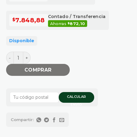
Contado / Transferencia
$
7.848,88
Ahorras
872,10
$
Disponible
TUBO 63 X 1000 MM cantidad
COMPRAR
CALCULAR
ENVÍO