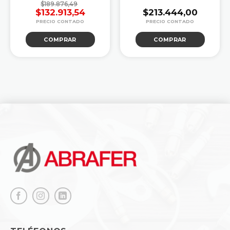
$
189.876,49
$
132.913,54
$
213.444,00
El
El
precio
precio
COMPRAR
COMPRAR
original
actual
era:
es:
.
$189.876,49.
$132.913,54.