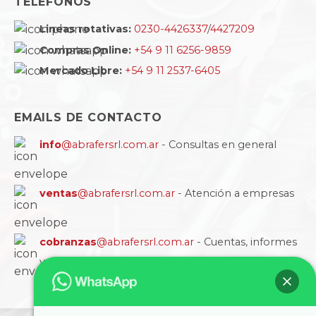
TELÉFONOS
Lineas rotativas:
0230-4426337
/
4427209
Compras Online:
+54 9 11 6256-9859
Mercado Libre:
+54 9 11 2537-6405
EMAILS DE CONTACTO
info
@abrafersrl.com.ar
- Consultas en general
ventas
@abrafersrl.com.ar
- Atención a empresas
cobranzas
@abrafersrl.com.ar
- Cuentas, informes
y comprobantes