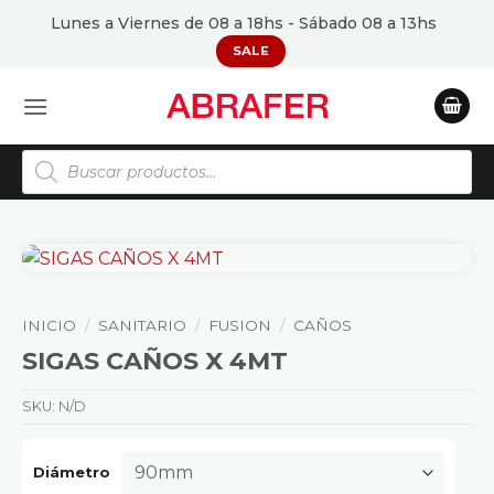
Saltar
Lunes a Viernes de 08 a 18hs - Sábado 08 a 13hs
al
SALE
contenido
Búsqueda
de
productos
INICIO
/
SANITARIO
/
FUSION
/
CAÑOS
SIGAS CAÑOS X 4MT
SKU:
N/D
Diámetro