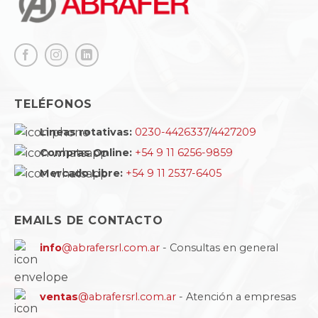
TELÉFONOS
Lineas rotativas:
0230-4426337
/
4427209
Compras Online:
+54 9 11 6256-9859
Mercado Libre:
+54 9 11 2537-6405
EMAILS DE CONTACTO
info
@abrafersrl.com.ar
- Consultas en general
ventas
@abrafersrl.com.ar
- Atención a empresas