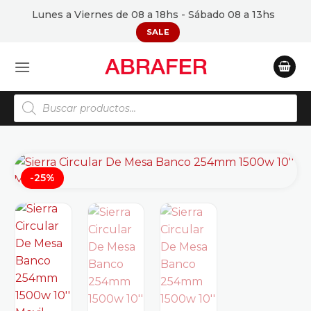
Saltar
Lunes a Viernes de 08 a 18hs - Sábado 08 a 13hs
al
SALE
contenido
Búsqueda
de
productos
-25%