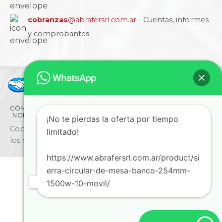
cobranzas
@abrafersrl.com.ar
- Cuentas, informes
y comprobantes
CÓMO COMPRAR
CONDICIONES
LA EMPRESA
NORMAS IRAM
BLOG
SUCURSALES
CONTACTO
¡No te pierdas la oferta por tiempo
Copyright © 2026 ABRAFER SRL - Todos
limitado!
los derechos reservados
https://www.abrafersrl.com.ar/product/si
erra-circular-de-mesa-banco-254mm-
1500w-10-movil/