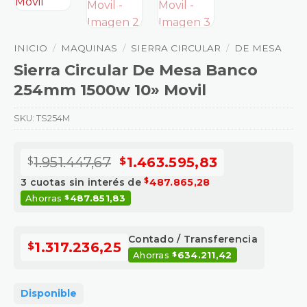
INICIO
/
MAQUINAS
/
SIERRA CIRCULAR
/
DE MESA
Sierra Circular De Mesa Banco
254mm 1500w 10» Movil
SKU:
TS254M
El precio original era: $1.
El precio ac
$
1.951.447,67
$
1.463.595,83
3 cuotas sin interés de
$
487.865,28
Ahorras
487.851,83
$
Contado / Transferencia
$
1.317.236,25
Ahorras
634.211,42
$
Disponible