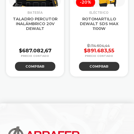
-20%
BATERÍA
ELÉCTRICO
TALADRO PERCUTOR
ROTOMARTILLO
INALÁMBRICO 20V
DEWALT SDS MAX
DEWALT
1100W
$
1.114.604,44
$
687.082,67
$
891.683,55
El
El
precio
precio
COMPRAR
COMPRAR
original
actual
era:
es:
$1.114.604,44
$891.683,55.