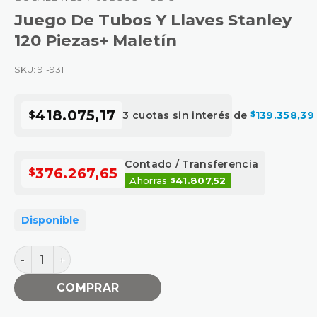
Juego De Tubos Y Llaves Stanley
120 Piezas+ Maletín
SKU:
91-931
418.075,17
$
3 cuotas sin interés de
139.358,39
$
Contado / Transferencia
376.267,65
$
Ahorras
41.807,52
$
Disponible
Juego De Tubos Y Llaves Stanley 120 Piezas+ Maletín 
COMPRAR