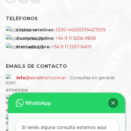
TELÉFONOS
Lineas rotativas:
0230-4426337
/
4427209
Compras Online:
+54 9 11 6256-9859
Mercado Libre:
+54 9 11 2537-6405
EMAILS DE CONTACTO
info
@abrafersrl.com.ar
- Consultas en general
ventas
@abrafersrl.com.ar
- Atención a empresas
cobranzas
@abrafersrl.com.ar
- Cuentas, informes
y comprobantes
Si tenés alguna consulta estamos aquí