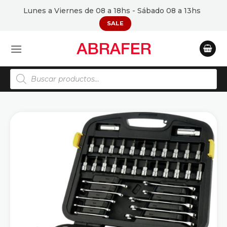
Saltar
Lunes a Viernes de 08 a 18hs - Sábado 08 a 13hs
al
SALE
contenido
Búsqueda
de
productos