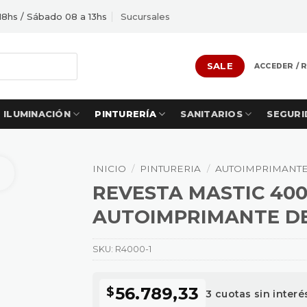
18hs / Sábado 08 a 13hs
Sucursales
SALE
ACCEDER / 
ILUMINACIÓN
PINTURERÍA
SANITARIOS
SEGURI
INICIO
/
PINTURERIA
/
AUTOIMPRIMANT
REVESTA MASTIC 400
AUTOIMPRIMANTE DE
SKU:
R4000-1
56.789,33
$
3 cuotas sin inter