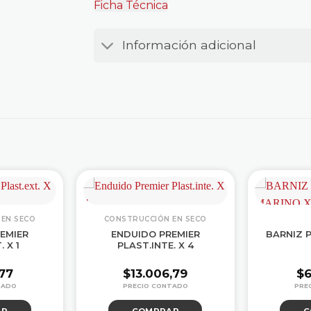
Ficha Técnica
Información adicional
EN SECO
CONSTRUCCIÓN EN SECO
EMIER
ENDUIDO PREMIER
BARNIZ 
 X 1
PLAST.INTE. X 4
,77
$
13.006,79
$
6