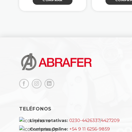
COMPRAR
COMPR
TELÉFONOS
Lineas rotativas:
0230-4426337
/
4427209
Compras Online:
+54 9 11 6256-9859