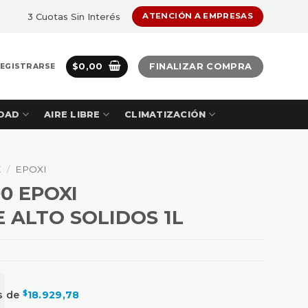
3 Cuotas Sin Interés
ATENCIÓN A EMPRESAS
$
0,00
FINALIZAR COMPRA
REGISTRARSE
DAD
AIRE LIBRE
CLIMATIZACIÓN
E
/
EPOXI
0 EPOXI
 ALTO SOLIDOS 1L
és de
$
18.929,78