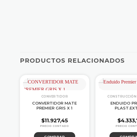
PRODUCTOS RELACIONADOS
CONVERTIDOR
CONSTRUCCIÓN 
E
CONVERTIDOR MATE
ENDUIDO PR
PREMIER GRIS X 1
PLAST.EXT.
$
11.927,45
$
4.333