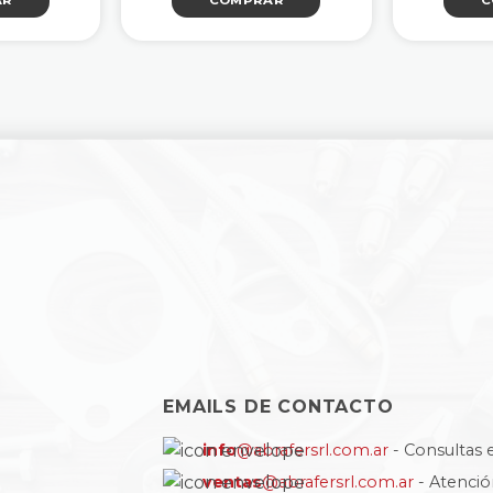
AR
COMPRAR
C
EMAILS DE CONTACTO
info
@abrafersrl.com.ar
- Consultas 
ventas
@abrafersrl.com.ar
- Atenci