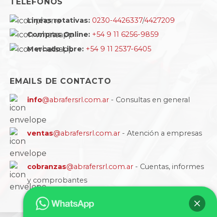
TELÉFONOS
Lineas rotativas:
0230-4426337
/
4427209
Compras Online:
+54 9 11 6256-9859
Mercado Libre:
+54 9 11 2537-6405
EMAILS DE CONTACTO
info
@abrafersrl.com.ar
- Consultas en general
ventas
@abrafersrl.com.ar
- Atención a empresas
cobranzas
@abrafersrl.com.ar
- Cuentas, informes
y comprobantes