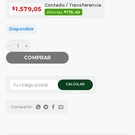
Contado / Transferencia
$
1.579,05
Ahorras
175,45
$
Disponible
REPUESTO ESLABON CON REMACHE P28270 cantidad
COMPRAR
CALCULAR
ENVÍO