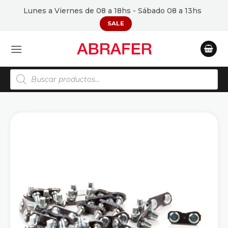
Saltar
Lunes a Viernes de 08 a 18hs - Sábado 08 a 13hs
al
SALE
contenido
Búsqueda
de
productos