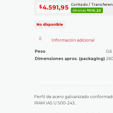
Contado / Transferen
4.591,95
$
Ahorras
510,22
$
No disponible
Información adicional
Peso
0,6
Dimensiones aprox. (packaging)
260
Perfil de acero galvanizado conformado
IRAM IAS U 500-243..