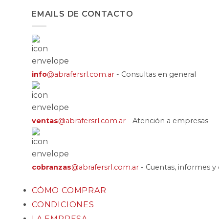
EMAILS DE CONTACTO
info
@abrafersrl.com.ar
- Consultas en general
ventas
@abrafersrl.com.ar
- Atención a empresas
cobranzas
@abrafersrl.com.ar
- Cuentas, informes 
CÓMO COMPRAR
CONDICIONES
LA EMPRESA