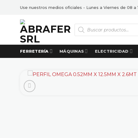
Saltar
Use nuestros medios oficiales - Lunes a Viernes de 08 a 
al
contenido
Búsqueda
de
productos
FERRETERÍA
MÁQUINAS
ELECTRICIDAD