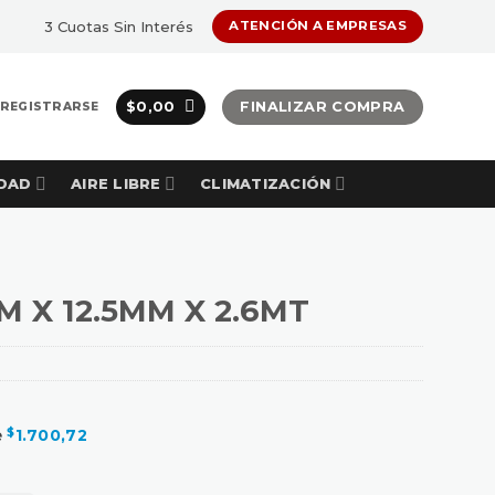
3 Cuotas Sin Interés
ATENCIÓN A EMPRESAS
$
0,00
FINALIZAR COMPRA
 REGISTRARSE
DAD
AIRE LIBRE
CLIMATIZACIÓN
M X 12.5MM X 2.6MT
e
$
1.700,72