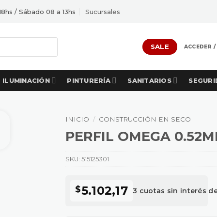
18hs / Sábado 08 a 13hs
Sucursales
SALE
ACCEDER /
ILUMINACIÓN
PINTURERÍA
SANITARIOS
SEGURI
INICIO
/
CONSTRUCCIÓN EN SECO
PERFIL OMEGA 0.52M
SKU:
515125301
5.102,17
$
3 cuotas sin interés d