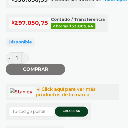
Contado / Transferencia
$
297.050,75
Ahorras
33.005,64
$
Disponible
LLAVE IMPACTO 820W cantidad
COMPRAR
CALCULAR
ENVÍO