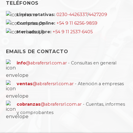
TELÉFONOS
Lineas rotativas:
0230-4426337
/
4427209
Compras Online:
+54 9 11 6256-9859
Mercado Libre:
+54 9 11 2537-6405
EMAILS DE CONTACTO
info
@abrafersrl.com.ar
- Consultas en general
ventas
@abrafersrl.com.ar
- Atención a empresas
cobranzas
@abrafersrl.com.ar
- Cuentas, informes
y comprobantes