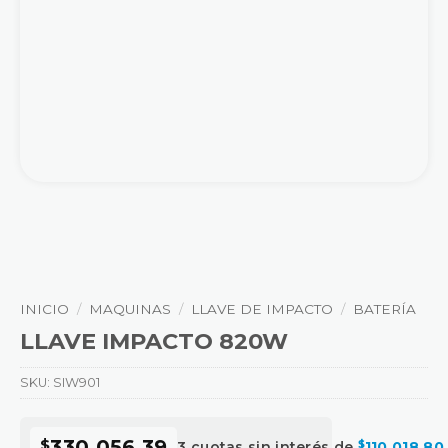
INICIO
/
MAQUINAS
/
LLAVE DE IMPACTO
/
BATERÍA
LLAVE IMPACTO 820W
SKU:
SIW901
$
330.056,39
3 cuotas sin interés de
$
110.018,80