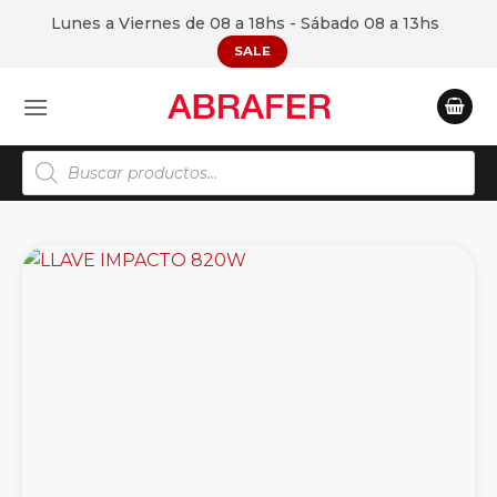
Saltar
Lunes a Viernes de 08 a 18hs - Sábado 08 a 13hs
al
SALE
contenido
Búsqueda
de
productos