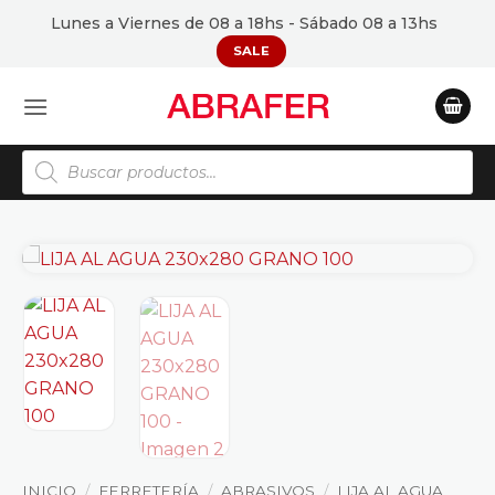
Saltar
Lunes a Viernes de 08 a 18hs - Sábado 08 a 13hs
al
SALE
contenido
Búsqueda
de
productos
INICIO
/
FERRETERÍA
/
ABRASIVOS
/
LIJA AL AGUA