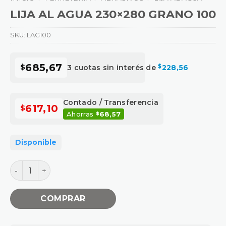
LIJA AL AGUA 230×280 GRANO 100
SKU:
LAG100
685,67
$
3 cuotas sin interés de
228,56
$
Contado / Transferencia
617,10
$
Ahorras
68,57
$
Disponible
LIJA AL AGUA 230x280 GRANO 100 cantidad
COMPRAR