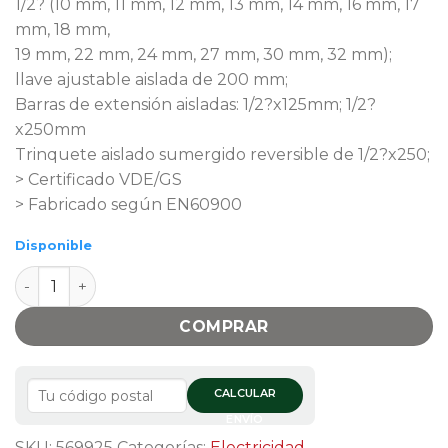
1/2? (10 mm, 11 mm, 12 mm, 13 mm, 14 mm, 16 mm, 17
mm, 18 mm,
19 mm, 22 mm, 24 mm, 27 mm, 30 mm, 32 mm);
llave ajustable aislada de 200 mm;
Barras de extensión aisladas: 1/2?x125mm; 1/2?
x250mm
Trinquete aislado sumergido reversible de 1/2?x250;
> Certificado VDE/GS
> Fabricado según EN60900
Disponible
Juego De Herramientas De Mano Aislado 1000v 25 Pcs 
COMPRAR
CALCULAR
ENVÍO
SKU:
569925
Categorías:
Electricidad
,