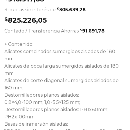
$
3 cuotas sin interés de
305.639,28
825.226,05
$
$
Contado / Transferencia
Ahorras
91.691,78
> Contenido:
Alicates combinados sumergidos aislados de 180
mm;
Alicates de boca larga sumergidos aislados de 180
mm;
Alicates de corte diagonal sumergidos aislados de
160 mm;
Destornilladores planos aislados:
0,8×4,0×100 mm; 1,0×5,5×125 mm;
Destornilladores planos aislados: PH1x80mm;
PH2x100mm;
Bases de inmersión aisladas: