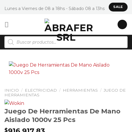
Saltar
SALE
Lunes a Viernes de 08 a 18hs - Sábado 08 a 13hs
al
contenido
Búsqueda
de
productos
INICIO
/
ELECTRICIDAD
/
HERRAMIENTAS
/
JUEGO DE
HERRAMIENTAS
Juego De Herramientas De Mano
Aislado 1000v 25 Pcs
916.917,83
$