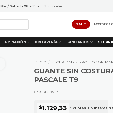
18hs / Sábado 08 a 13hs
Sucursales
SALE
ACCEDER / 
ILUMINACIÓN
PINTURERÍA
SANITARIOS
SEGURI
INICIO
/
SEGURIDAD
/
PROTECCION MA
GUANTE SIN COSTUR
PASCALE T9
SKU:
DPS85194
1.129,33
$
3 cuotas sin interés d