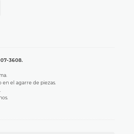
607-3608.
ma.
 en el agarre de piezas.
.
nos.