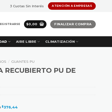
3 Cuotas Sin Interés
ATENCIÓN A EMPRESAS
$
0,00
FINALIZAR COMPRA
REGISTRARSE
DAD
AIRE LIBRE
CLIMATIZACIÓN
NOS
/
GUANTES PU
A RECUBIERTO PU DE
e
$
376,44