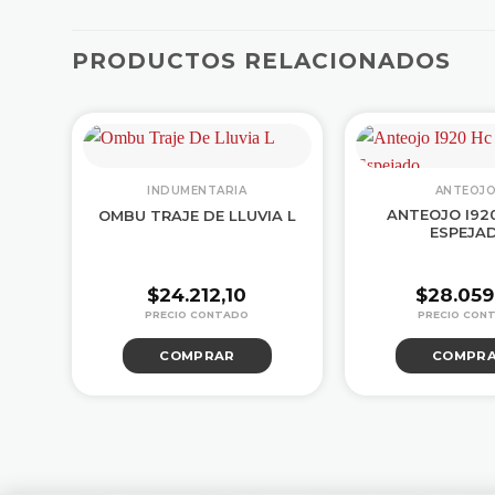
PRODUCTOS RELACIONADOS
INDUMENTARIA
ANTEOJ
ANTEOJO I920
ED
OMBU TRAJE DE LLUVIA L
ESPEJA
$
24.212,10
$
28.059
COMPRAR
COMPR