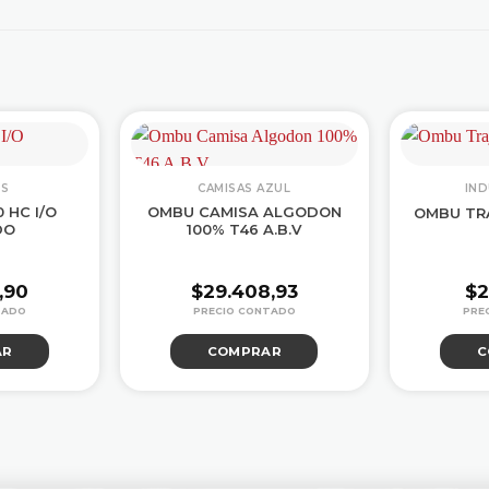
OS
CAMISAS AZUL
IN
 HC I/O
OMBU CAMISA ALGODON
OMBU TRA
DO
100% T46 A.B.V
,90
$
29.408,93
$
2
AR
COMPRAR
C