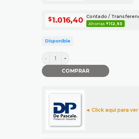
Contado / Transferen
1.016,40
$
Ahorras
112,93
$
Disponible
GUANTE SIN COSTURA RECUBIERTO PU D
COMPRAR