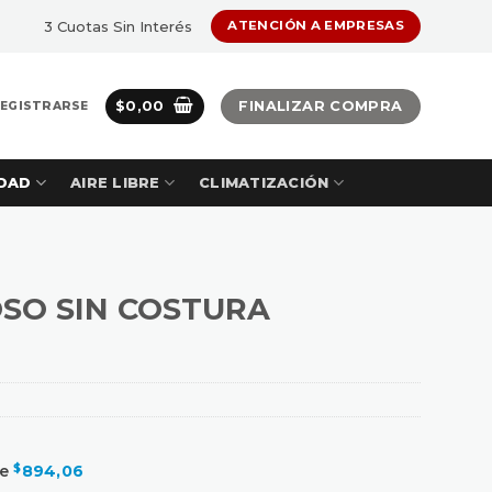
3 Cuotas Sin Interés
ATENCIÓN A EMPRESAS
$
0,00
FINALIZAR COMPRA
REGISTRARSE
DAD
AIRE LIBRE
CLIMATIZACIÓN
SO SIN COSTURA
de
$
894,06