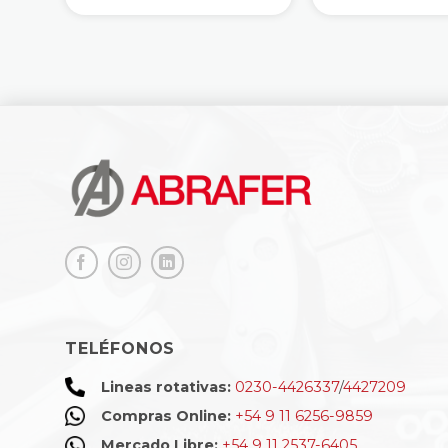
TELÉFONOS
Lineas rotativas:
0230-4426337
/
4427209
Compras Online:
+54 9 11 6256-9859
Mercado Libre:
+54 9 11 2537-6405