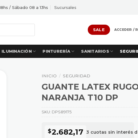
18hs / Sábado 08 a 13hs
Sucursales
SALE
ACCEDER / 
ILUMINACIÓN
PINTURERÍA
SANITARIOS
SEGURI
INICIO
/
SEGURIDAD
GUANTE LATEX RUGO
NARANJA T10 DP
SKU:
DPS89175
2.682,17
$
3 cuotas sin interés 