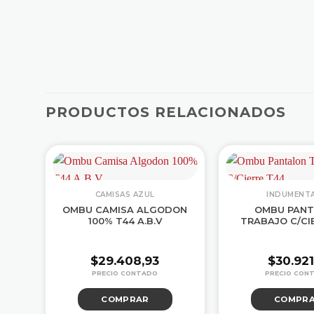
PRODUCTOS RELACIONADOS
CAMISAS AZUL
INDUMENTA
O
OMBU CAMISA ALGODON
OMBU PAN
MA
100% T44 A.B.V
TRABAJO C/CI
$
29.408,93
$
30.921
COMPRAR
COMPR