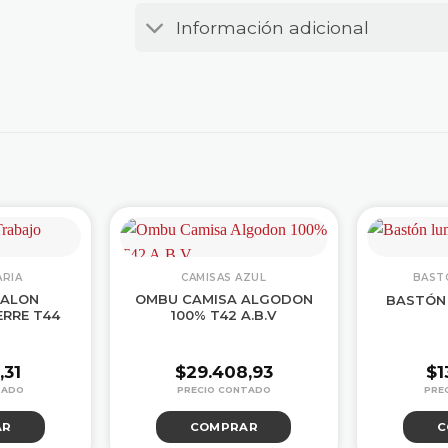
Información adicional
RIA
CAMISAS AZUL
BAST
TALON
OMBU CAMISA ALGODON
BASTÓN
ERRE T44
100% T42 A.B.V
,31
$
29.408,93
$
1
AR
COMPRAR
C