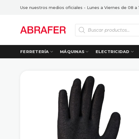
Saltar
Use nuestros medios oficiales - Lunes a Viernes de 08 a 
al
contenido
Búsqueda
de
productos
FERRETERÍA
MÁQUINAS
ELECTRICIDAD