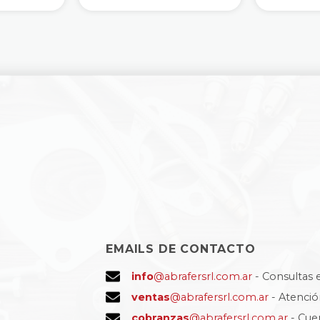
EMAILS DE CONTACTO
info
@abrafersrl.com.ar
- Consultas 
ventas
@abrafersrl.com.ar
- Atenci
cobranzas
@abrafersrl.com.ar
- Cue