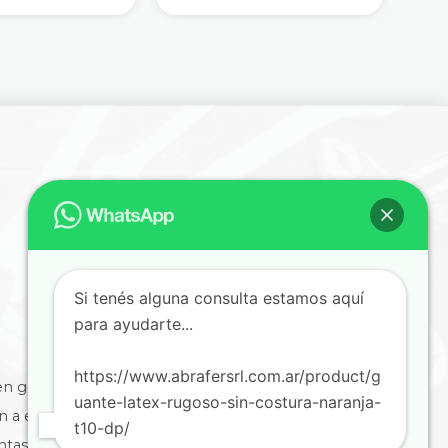
Si tenés alguna consulta estamos aquí
para ayudarte...
https://www.abrafersrl.com.ar/product/g
en general
uante-latex-rugoso-sin-costura-naranja-
ón a empresas
t10-dp/
ntas, informes y comprobantes