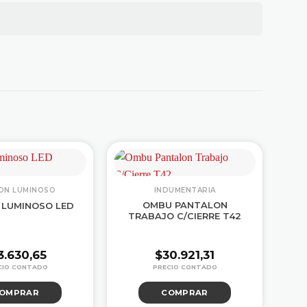
ON LUMINOSO
INDUMENTARIA
OMBU PANTALON
OM
 LUMINOSO LED
TRABAJO C/CIERRE T42
3.630,65
$
30.921,31
OMPRAR
COMPRAR