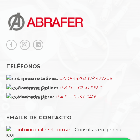
TELÉFONOS
Lineas rotativas:
0230-4426337
/
4427209
Compras Online:
+54 9 11 6256-9859
Mercado Libre:
+54 9 11 2537-6405
EMAILS DE CONTACTO
info
@abrafersrl.com.ar
- Consultas en general