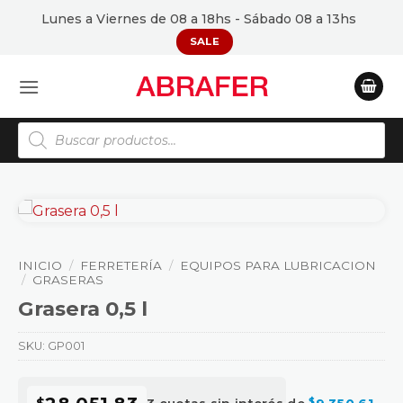
Saltar
Lunes a Viernes de 08 a 18hs - Sábado 08 a 13hs
al
SALE
contenido
Búsqueda
de
productos
INICIO
/
FERRETERÍA
/
EQUIPOS PARA LUBRICACION
/
GRASERAS
Grasera 0,5 l
SKU:
GP001
$
$