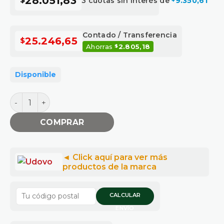
28.051,83
3 cuotas sin interés de
9.350,61
Contado / Transferencia
25.246,65
$
Ahorras
2.805,18
$
Disponible
Grasera 0,5 l cantidad
COMPRAR
CALCULAR
ENVÍO