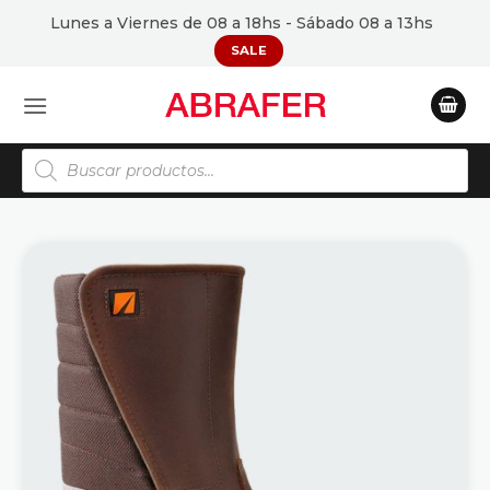
Saltar
Lunes a Viernes de 08 a 18hs - Sábado 08 a 13hs
al
SALE
contenido
Búsqueda
de
productos