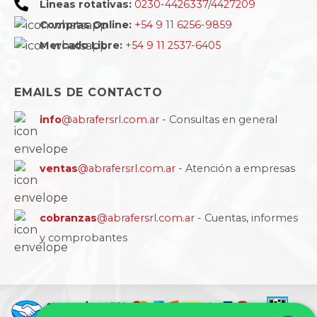
Lineas rotativas:
0230-4426337
/
4427209
Compras Online:
+54 9 11 6256-9859
Mercado Libre:
+54 9 11 2537-6405
EMAILS DE CONTACTO
info
@abrafersrl.com.ar
- Consultas en general
ventas
@abrafersrl.com.ar
- Atención a empresas
cobranzas
@abrafersrl.com.ar
- Cuentas, informes
y comprobantes