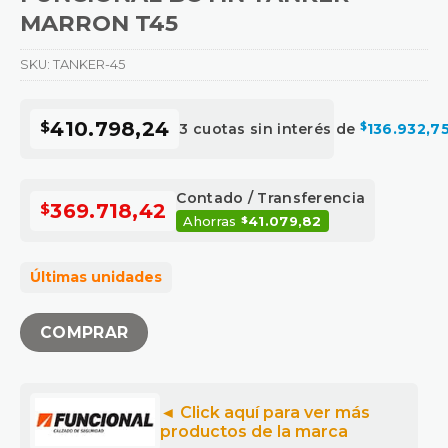
MARRON T45
SKU:
TANKER-45
$
410.798,24
3 cuotas sin interés de
$
136.932,7
Contado / Transferencia
$
369.718,42
Ahorras
41.079,82
$
Últimas unidades
COMPRAR