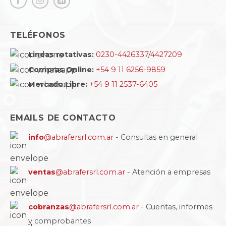
TELÉFONOS
Lineas rotativas:
0230-4426337
/
4427209
Compras Online:
+54 9 11 6256-9859
Mercado Libre:
+54 9 11 2537-6405
EMAILS DE CONTACTO
info
@abrafersrl.com.ar
- Consultas en general
ventas
@abrafersrl.com.ar
- Atención a empresas
cobranzas
@abrafersrl.com.ar
- Cuentas, informes
y comprobantes