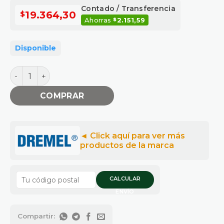
Contado / Transferencia
$
19.364,30
Ahorras
2.151,59
$
Disponible
FRESA REBORDEADO GUIADO 33/2 cantidad
COMPRAR
CALCULAR
ENVÍO