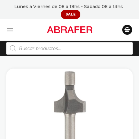
Saltar
Lunes a Viernes de 08 a 18hs - Sábado 08 a 13hs
al
SALE
contenido
Búsqueda
de
productos