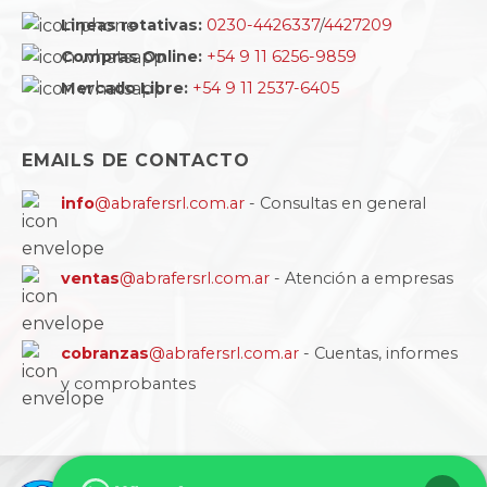
Lineas rotativas:
0230-4426337
/
4427209
Compras Online:
+54 9 11 6256-9859
Mercado Libre:
+54 9 11 2537-6405
EMAILS DE CONTACTO
info
@abrafersrl.com.ar
- Consultas en general
ventas
@abrafersrl.com.ar
- Atención a empresas
cobranzas
@abrafersrl.com.ar
- Cuentas, informes
y comprobantes