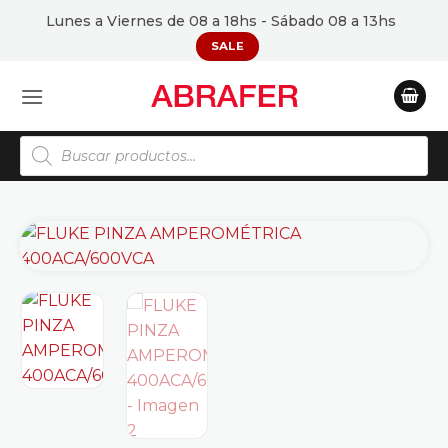
Saltar
Lunes a Viernes de 08 a 18hs - Sábado 08 a 13hs
al
SALE
contenido
Búsqueda
de
productos