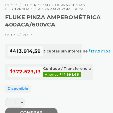
INICIO
/
ELECTRICIDAD
/
HERRAMIENTAS
ELECTRICIDAD
/
PINZA AMPEROMETRICA
FLUKE PINZA AMPEROMÉTRICA
400ACA/600VCA
SKU:
302/EMESP
$
413.914,59
3 cuotas sin interés de
$
137.971,53
Contado / Transferencia
$
372.523,13
Ahorras
41.391,46
$
Disponible
FLUKE PINZA AMPEROMÉTRICA 400ACA/600VCA canti
COMPRAR