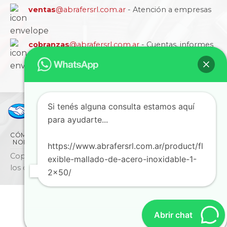
ventas
@abrafersrl.com.ar
- Atención a empresas
cobranzas
@abrafersrl.com.ar
- Cuentas, informes
y comprobantes
Si tenés alguna consulta estamos aquí
para ayudarte...
CÓMO COMPRAR
CONDICIONES
LA EMPRESA
NORMAS IRAM
BLOG
SUCURSALES
CONTACTO
https://www.abrafersrl.com.ar/product/fl
Copyright © 2026 ABRAFER SRL - Todos
exible-mallado-de-acero-inoxidable-1-
los derechos reservados
2x50/
Abrir chat