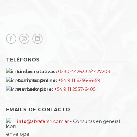
TELÉFONOS
Lineas rotativas:
0230-4426337
/
4427209
Compras Online:
+54 9 11 6256-9859
Mercado Libre:
+54 9 11 2537-6405
EMAILS DE CONTACTO
info
@abrafersrl.com.ar
- Consultas en general