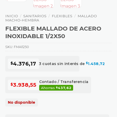
INICIO
/
SANITARIOS
/
FLEXIBLES
/
MALLADO
MACHO-HEMBRA
FLEXIBLE MALLADO DE ACERO
INOXIDABLE 1/2X50
SKU:
FMAI1250
$
4.376,17
3 cuotas sin interés de
$
1.458,72
Contado / Transferencia
$
3.938,55
Ahorras
437,62
$
No disponible