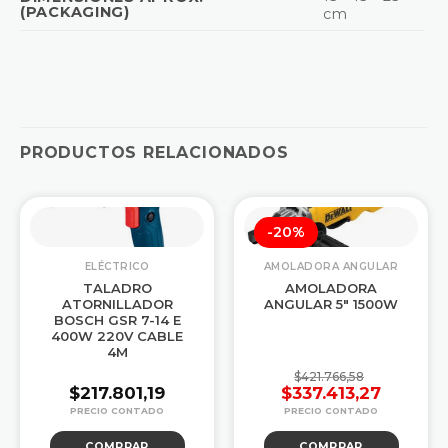
(PACKAGING)
cm
PRODUCTOS RELACIONADOS
-20%
ELÉCTRICO
AMOLADORA ANGULAR
TALADRO
AMOLADORA
ATORNILLADOR
ANGULAR 5″ 1500W
BOSCH GSR 7-14 E
400W 220V CABLE
4M
$
421.766,58
$
217.801,19
$
337.413,27
El
El
precio
precio
COMPRAR
COMPRAR