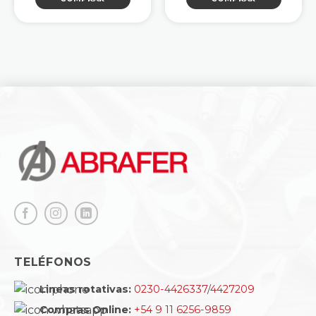
original
actual
era:
es:
$421.766,58.
$337.413,27.
TELÉFONOS
Lineas rotativas:
0230-4426337
/
4427209
Compras Online:
+54 9 11 6256-9859