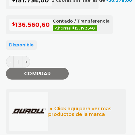
151.734,00
3 cuotas sin interés de
50.578,00
Contado / Transferencia
$
136.560,60
Ahorras
15.173,40
$
Disponible
Filtro de aceite para AHD-30A cantidad
COMPRAR