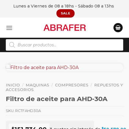
Saltar
Lunes a Viernes de 08 a 18hs - Sábado 08 a 13hs
al
SALE
contenido
Búsqueda
de
productos
INICIO
/
MAQUINAS
/
COMPRESORES
/
REPUESTOS Y
ACCESORIOS
Filtro de aceite para AHD-30A
SKU:
RCTFAHD30A
$
$