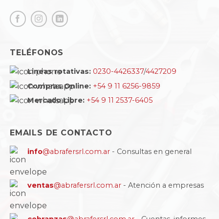
TELÉFONOS
Lineas rotativas:
0230-4426337
/
4427209
Compras Online:
+54 9 11 6256-9859
Mercado Libre:
+54 9 11 2537-6405
EMAILS DE CONTACTO
info
@abrafersrl.com.ar
- Consultas en general
ventas
@abrafersrl.com.ar
- Atención a empresas