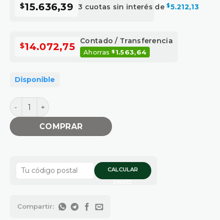
$
15.636,39
3 cuotas sin interés de
$
5.212,13
Contado / Transferencia
$
14.072,75
Ahorras
1.563,64
$
Disponible
DURATOP EMPALME DE ACCESO VERTICAL cantidad
COMPRAR
CALCULAR
ENVÍO