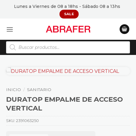
Saltar
Lunes a Viernes de 08 a 18hs - Sábado 08 a 13hs
al
SALE
contenido
Búsqueda
de
productos
INICIO
/
SANITARIO
DURATOP EMPALME DE ACCESO
VERTICAL
SKU:
2391063250