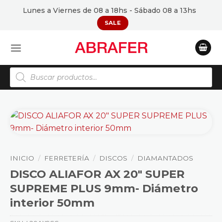
Saltar
Lunes a Viernes de 08 a 18hs - Sábado 08 a 13hs
al
SALE
contenido
Búsqueda
de
productos
INICIO
/
FERRETERÍA
/
DISCOS
/
DIAMANTADOS
DISCO ALIAFOR AX 20″ SUPER
SUPREME PLUS 9mm- Diámetro
interior 50mm