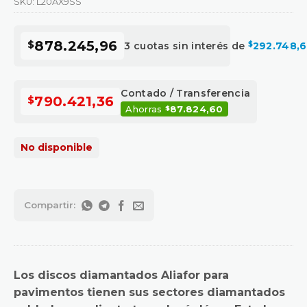
SKU:
L20AX9SS
$
878.245,96
3 cuotas sin interés de
$
292.748,
Contado / Transferencia
$
790.421,36
Ahorras
87.824,60
$
No disponible
Los discos diamantados Aliafor para
pavimentos tienen sus sectores diamantados