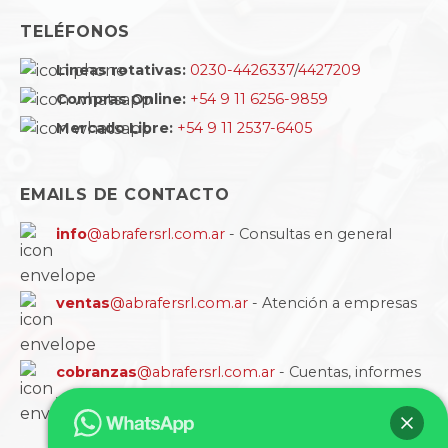
TELÉFONOS
Lineas rotativas:
0230-4426337
/
4427209
Compras Online:
+54 9 11 6256-9859
Mercado Libre:
+54 9 11 2537-6405
EMAILS DE CONTACTO
info
@abrafersrl.com.ar
- Consultas en general
ventas
@abrafersrl.com.ar
- Atención a empresas
cobranzas
@abrafersrl.com.ar
- Cuentas, informes
y comprobantes