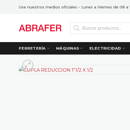
Saltar
Use nuestros medios oficiales - Lunes a Viernes de 08 a 
al
contenido
Búsqueda
de
productos
FERRETERÍA
MÁQUINAS
ELECTRICIDAD