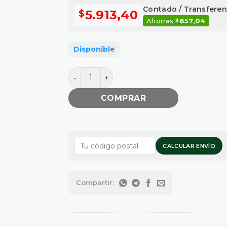
Contado / Transferen
5.913,40
$
Ahorras
657,04
$
Disponible
CUPLA REDUCCION 1"1/2 X 1/2 cantidad
COMPRAR
CALCULAR ENVÍO