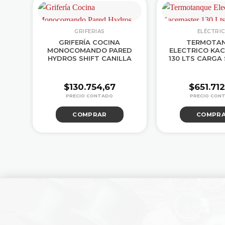
GRIFERIAS
ELÉCTRI
GRIFERÍA COCINA
TERMOTA
TER
MONOCOMANDO PARED
ELECTRICO KA
IOR
HYDROS SHIFT CANILLA
130 LTS CARGA
$
130.754,67
$
651.71
COMPRAR
COMPR