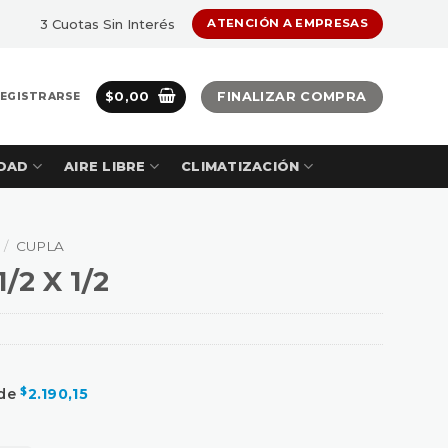
3 Cuotas Sin Interés
ATENCIÓN A EMPRESAS
$
0,00
FINALIZAR COMPRA
REGISTRARSE
DAD
AIRE LIBRE
CLIMATIZACIÓN
/
CUPLA
2 X 1/2
 de
$
2.190,15