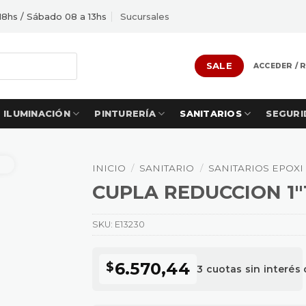
18hs / Sábado 08 a 13hs
Sucursales
SALE
ACCEDER / 
ILUMINACIÓN
PINTURERÍA
SANITARIOS
SEGURI
INICIO
/
SANITARIO
/
SANITARIOS EPOXI
CUPLA REDUCCION 1″1/
SKU:
E13230
6.570,44
$
3 cuotas sin interés