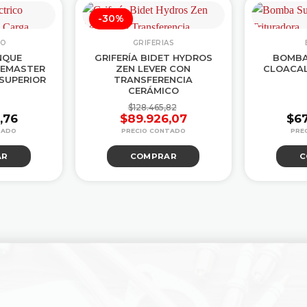
-30%
CO
GRIFERIAS
NQUE
GRIFERÍA BIDET HYDROS
BOMBA
CEMASTER
ZEN LEVER CON
CLOACAL
 SUPERIOR
TRANSFERENCIA
CERÁMICO
$
128.465,82
2,76
$
89.926,07
$
6
El
El
precio
precio
AR
COMPRAR
C
original
actual
era:
es:
$128.465,82.
$89.926,07.