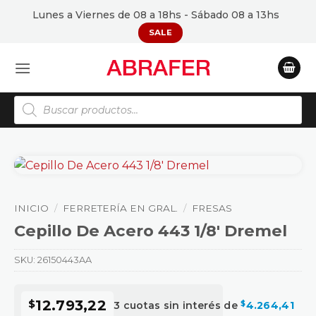
Saltar
Lunes a Viernes de 08 a 18hs - Sábado 08 a 13hs
al
SALE
contenido
Búsqueda
de
productos
INICIO
/
FERRETERÍA EN GRAL.
/
FRESAS
Cepillo De Acero 443 1/8′ Dremel
SKU:
26150443AA
$
12.793,22
3 cuotas sin interés de
$
4.264,41