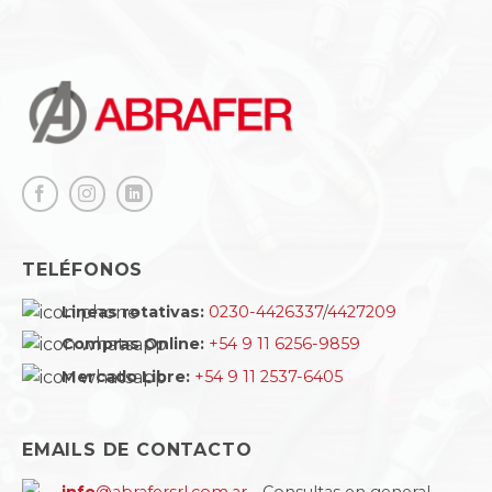
TELÉFONOS
Lineas rotativas:
0230-4426337
/
4427209
Compras Online:
+54 9 11 6256-9859
Mercado Libre:
+54 9 11 2537-6405
EMAILS DE CONTACTO
info
@abrafersrl.com.ar
- Consultas en general