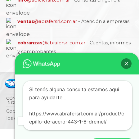
ventas
@abrafersrl.com.ar
- Atención a empresas
cobranzas
@abrafersrl.com.ar
- Cuentas, informes
y comprobantes
Si tenés alguna consulta estamos aquí
para ayudarte...
CÓMO COMPRAR
CONDICIONES
LA EMPRESA
NORMAS IRAM
BLOG
SUCURSALES
CONTACTO
Copyright © 2026 ABRAFER SRL - Todos
https://www.abrafersrl.com.ar/product/c
los derechos reservados
epillo-de-acero-443-1-8-dremel/