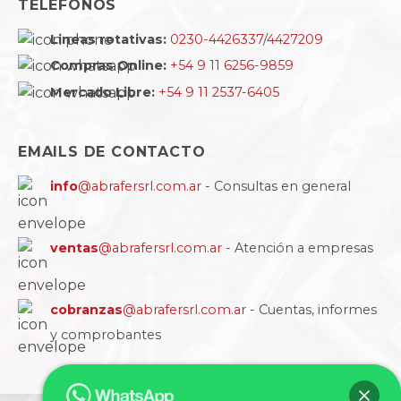
TELÉFONOS
Lineas rotativas:
0230-4426337
/
4427209
Compras Online:
+54 9 11 6256-9859
Mercado Libre:
+54 9 11 2537-6405
EMAILS DE CONTACTO
info
@abrafersrl.com.ar
- Consultas en general
ventas
@abrafersrl.com.ar
- Atención a empresas
cobranzas
@abrafersrl.com.ar
- Cuentas, informes
y comprobantes