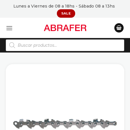
Saltar
Lunes a Viernes de 08 a 18hs - Sábado 08 a 13hs
al
SALE
contenido
Búsqueda
de
productos