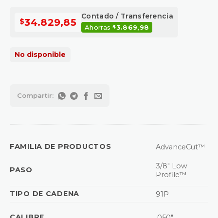
Contado / Transferencia
$
34.829,85
Ahorras
3.869,98
$
No disponible
FAMILIA DE PRODUCTOS
AdvanceCut™
3/8″ Low
PASO
Profile™
TIPO DE CADENA
91P
CALIBRE
.050″