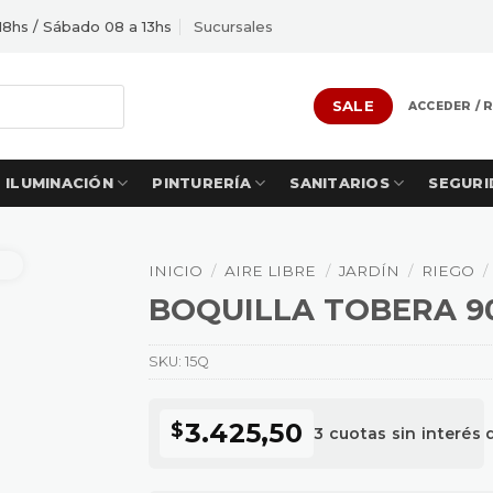
18hs / Sábado 08 a 13hs
Sucursales
SALE
ACCEDER / 
ILUMINACIÓN
PINTURERÍA
SANITARIOS
SEGURI
INICIO
/
AIRE LIBRE
/
JARDÍN
/
RIEGO
/
BOQUILLA TOBERA 9
SKU:
15Q
3.425,50
$
3 cuotas sin interés