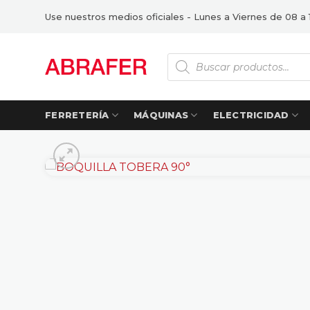
Saltar
Use nuestros medios oficiales - Lunes a Viernes de 08 a 
al
contenido
Búsqueda
de
productos
FERRETERÍA
MÁQUINAS
ELECTRICIDAD