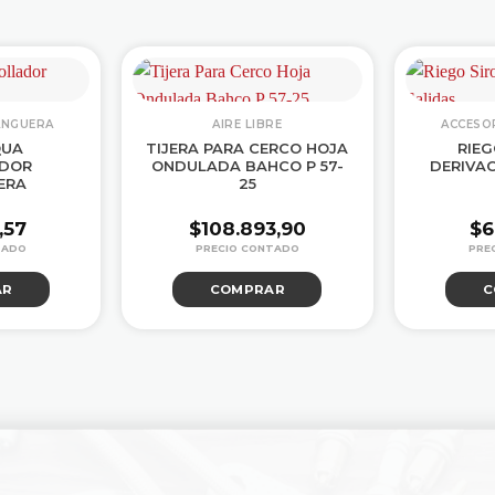
ANGUERA
AIRE LIBRE
ACCESO
QUA
TIJERA PARA CERCO HOJA
RIEG
ADOR
ONDULADA BAHCO P 57-
DERIVAC
ERA
25
,57
$
108.893,90
$
6
AR
COMPRAR
C