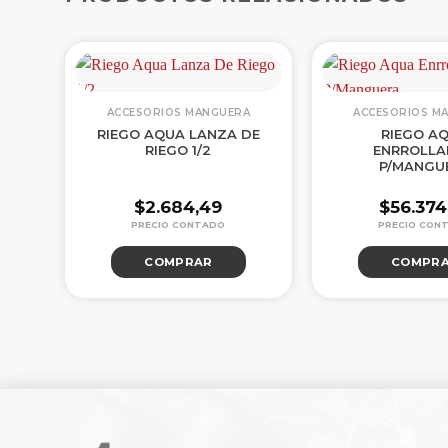
ACCESORIOS MANGUERA
ACCESORIOS M
RIEGO AQUA LANZA DE
RIEGO A
.E
RIEGO 1/2
ENRROLL
P/MANGU
$
2.684,49
$
56.374
COMPRAR
COMPR