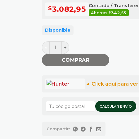
Contado / Transfere
3.082,95
$
Ahorras
342,55
$
Disponible
BOQUILLA TOBERA 90° cantidad
COMPRAR
CALCULAR ENVÍO