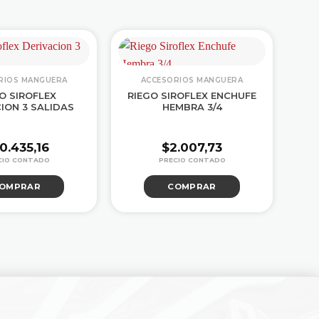
RIOS MANGUERA
ACCESORIOS MANGUERA
O SIROFLEX
RIEGO SIROFLEX ENCHUFE
M
ION 3 SALIDAS
HEMBRA 3/4
0.435,16
$
2.007,73
OMPRAR
COMPRAR