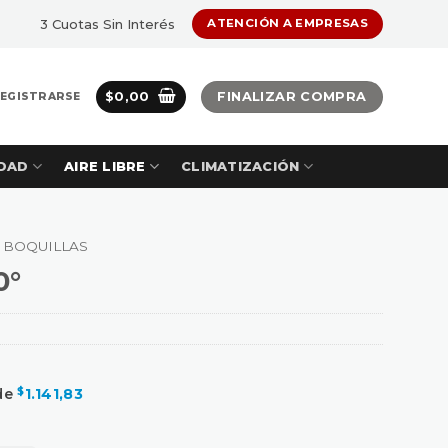
3 Cuotas Sin Interés
ATENCIÓN A EMPRESAS
$
0,00
FINALIZAR COMPRA
REGISTRARSE
DAD
AIRE LIBRE
CLIMATIZACIÓN
BOQUILLAS
0°
 de
$
1.141,83