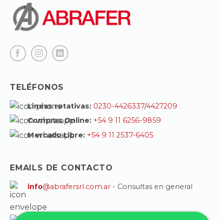
TELÉFONOS
Lineas rotativas:
0230-4426337
/
4427209
Compras Online:
+54 9 11 6256-9859
Mercado Libre:
+54 9 11 2537-6405
EMAILS DE CONTACTO
info
@abrafersrl.com.ar
- Consultas en general