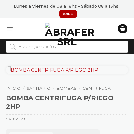
Saltar
Lunes a Viernes de 08 a 18hs - Sábado 08 a 13hs
al
SALE
contenido
Búsqueda
de
productos
INICIO
/
SANITARIO
/
BOMBAS
/
CENTRIFUGA
BOMBA CENTRIFUGA P/RIEGO
2HP
SKU:
2329